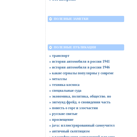
ПОЛЕЗНЫЕ ЗАМЕТКИ
ПОЛЕЗНЫЕ ПУБЛИКАЦИИ
» транспорт
» история автомобиля в россии 1941
» история автомобиля в россии 1946
» какие сериалы популярны у совреме
» металлы
» техника космоса
» специальные суда
» экономика, политика, общество. но
» зигмунд фрейд. о сновидении часть
» повесть о горе и злосчастии
» русские святые
» просвещение
» java: иллюстрированный самоучител
» античный скептицизм
» классификация загрязнений или уще