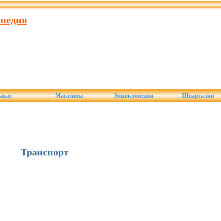
опедия
аказ
Магазины
Энциклопедии
Шпаргалки
Транспорт