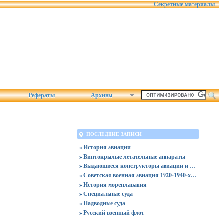
Секретные материалы
Рефераты
Архивы
ПОСЛЕДНИЕ ЗАПИСИ
» История авиации
» Винтокрылые летательные аппараты
» Выдающиеся конструкторы авиации и космонавтики
» Советская военная авиация 1920-1940-х годов
» История мореплавания
» Специальные суда
» Надводные суда
» Русский военный флот