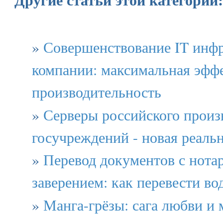
»
Совершенствование IT инф
компании: максимальная эфф
производительность
»
Серверы российского произ
госучреждений - новая реаль
»
Перевод документов с нот
заверением: как перевести во
»
Манга-грёзы: сага любви и 