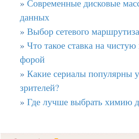
»
Современные дисковые мас
данных
»
Выбор сетевого маршрутиза
»
Что такое ставка на чистую 
форой
»
Какие сериалы популярны 
зрителей?
»
Где лучше выбрать химию д