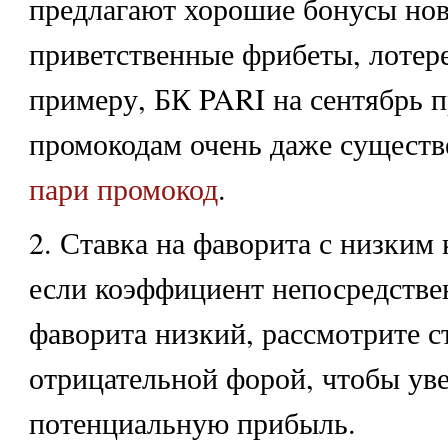
предлагают хорошие бонусы но
приветственные фрибеты, лотер
примеру, БК PARI на сентябрь п
промокодам очень даже существ
пари промокод
.
2. Ставка на фаворита с низким
если коэффициент непосредстве
фаворита низкий, рассмотрите с
отрицательной форой, чтобы ув
потенциальную прибыль.