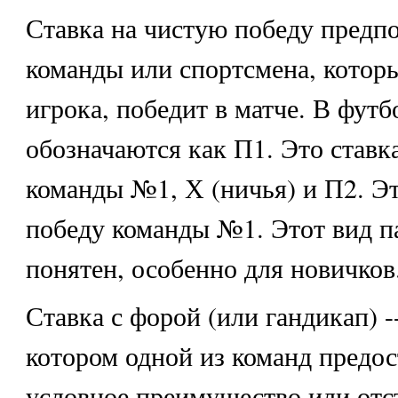
Ставка на чистую победу предп
команды или спортсмена, котор
игрока, победит в матче. В футб
обозначаются как П1. Это ставк
команды №1, Х (ничья) и П2. Эт
победу команды №1. Этот вид п
понятен, особенно для новичков
Ставка с форой (или гандикап) -
котором одной из команд предос
условное преимущество или отст