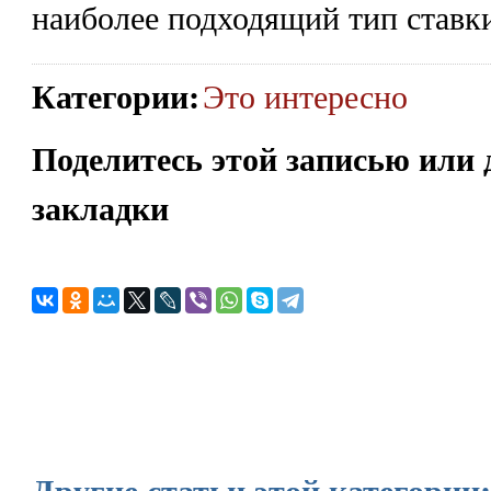
наиболее подходящий тип ставк
Категории
:
Это интересно
Поделитесь этой записью или 
закладки
Другие статьи этой категории: