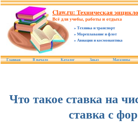
Claw.ru: Техническая энцикл
Всё для учебы, работы и отдыха
» Техника и транспорт
» Мореплавание и флот
» Авиация и космонавтика
Главная
В начало
Каталог
Заказ
Магазины
Что такое ставка на чи
ставка с фо