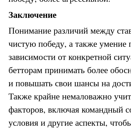
Заключение
Понимание различий между став
чистую победу, а также умение 
зависимости от конкретной сит
бетторам принимать более обос
и повышать свои шансы на дост
Также крайне немаловажно учи
факторов, включая командный с
условия и другие аспекты, чтоб