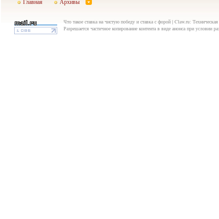
Главная
Архивы
Что такое ставка на чистую победу и ставка с форой | Claw.ru: Техническа
Разрешается частичное копирование контента в виде анонса при условии р