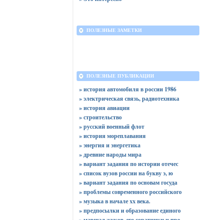
ПОЛЕЗНЫЕ ЗАМЕТКИ
ПОЛЕЗНЫЕ ПУБЛИКАЦИИ
» история автомобиля в россии 1986
» электрическая связь, радиотехника
» история авиации
» строительство
» русский военный флот
» история мореплавания
» энергия и энергетика
» древние народы мира
» вариант задания по истории отечес
» список вузов россии на букву э, ю
» вариант задания по основам госуда
» проблемы современного российского
» музыка в начале xx века.
» предпосылки и образование единого
» маршал жуков, его соратники и про