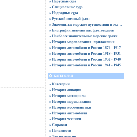
» Парусные суда
» Специальные суда
» Надводные суда
» Русский военный флот
» Знаменитые морские путешествия и экспедиции
» Биографии знаменитых флотоводцев
» Наиболее значительные морские сражения
» История мореплавания: приложения
» История автомобиля в России 1874 - 1917
» История автомобиля в России 1918 - 1931
» История автомобиля в России 1932 - 1940
» История автомобиля в России 1941 - 1945
КАТЕГОРИИ
» Категории
» История авиации
» История мотоцикла
» История мореплавания
» История космонавтики
» История автомобиля
» История техники
» Справки
» Полезности
» Это интересно