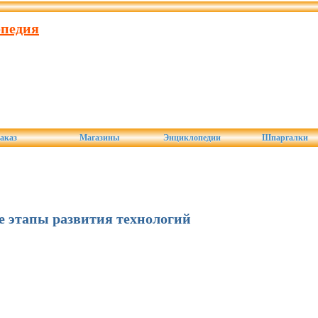
опедия
аказ
Магазины
Энциклопедии
Шпаргалки
 этапы развития технологий