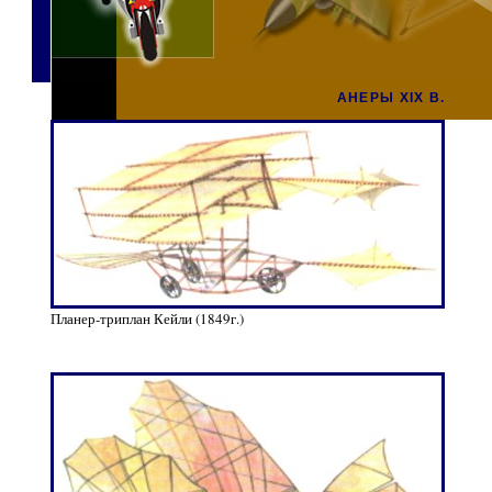
АНЕРЫ XIX В.
Планер-триплан Кейли (1849г.)