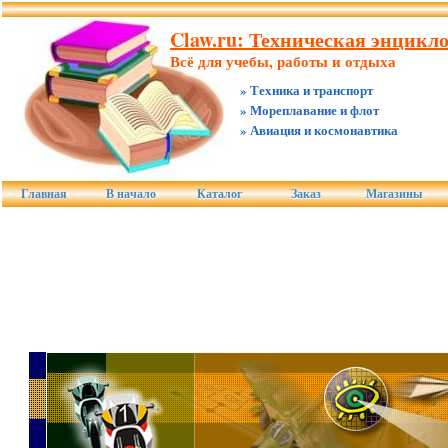
Claw.ru: Техническая энцикл
Всё для учебы, работы и отдыха
» Техника и транспорт
» Мореплавание и флот
» Авиация и космонавтика
Главная
В начало
Каталог
Заказ
Магазины