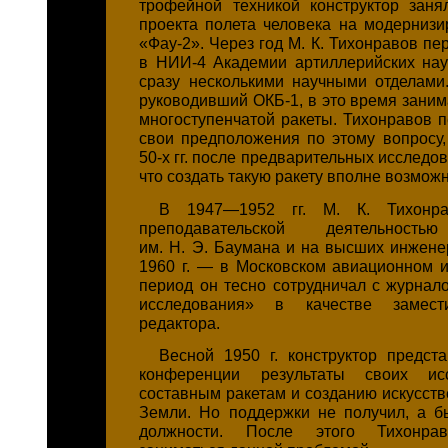
трофейной техникой конструктор заня
проекта полета человека на модернизи
«Фау-2». Через год
М. К. Тихонравов
пер
в НИИ-4 Академии артиллерийских наук
сразу несколькими научными отделами.
руководивший ОКБ-1, в это время заним
многоступенчатой ракеты. Тихонравов 
свои предположения по этому вопросу,
50-х гг. после предварительных исследов
что создать такую ракету вполне возможн
В 1947—1952 гг. М. К. Тихонра
преподавательской деятельно
им. Н. Э. Баумана
и на высших инженер
1960 г. — в Московском авиационном ин
период он тесно сотрудничал с журнал
исследования» в качестве замести
редактора.
Весной 1950 г. конструктор предст
конференции результаты своих ис
составным ракетам и созданию искусств
Земли. Но поддержки не получил, а б
должности. После этого Тихонрав