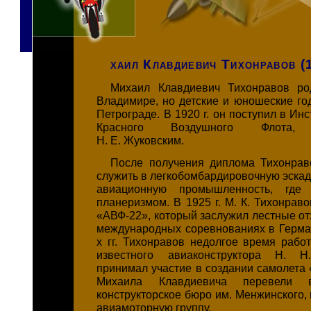
хаил Клавдиевич Тихонравов 
Михаил Клавдиевич Тихонравов ро
Владимире, но детские и юношеские го
Петрограде. В 1920 г. он поступил в Ин
Красного Воздушного Флота, 
Н. Е. Жуковским.
После получения диплома Тихонрав
служить в легкобомбардировочную эскад
авиационную промышленность, где
планеризмом. В 1925 г.
М. К. Тихонраво
«АВФ-22», который заслужил лестные от
международных соревнованиях в Герман
х гг. Тихонравов недолгое время рабо
известного авиаконструктора
Н. Н.
принимал участие в создании самолета «
Михаила Клавдиевича перевели 
конструкторское бюро им. Менжинского, 
авиамоторную группу.