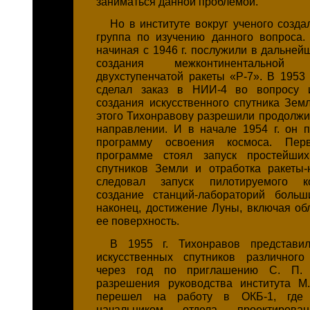
заниматься данной проблемой.
Но в институте вокруг ученого созд
группа по изучению данного вопроса. 
начиная с 1946 г. послужили в дальней
создания межконтинентальной б
двухступенчатой ракеты «Р-7». В 1953 
сделал заказ в НИИ-4 во вопросу 
создания искусственного спутника Земл
этого Тихонравову разрешили продолжит
направлении. И в начале 1954 г. он 
программу освоения космоса. Пе
программе стоял запуск простейших
спутников Земли и отработка ракеты-
следовал запуск пилотируемого кор
создание станций-лабораторий больш
наконец, достижение Луны, включая обл
ее поверхность.
В 1955 г. Тихонравов представи
искусственных спутников различного
через год по приглашению
С. П. 
разрешения руководства института
М
перешел на работу в ОКБ-1, где 
начальником отдела проектирова