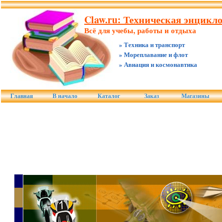
Claw.ru: Техническая энцикл
Всё для учебы, работы и отдыха
» Техника и транспорт
» Мореплавание и флот
» Авиация и космонавтика
Главная
В начало
Каталог
Заказ
Магазины