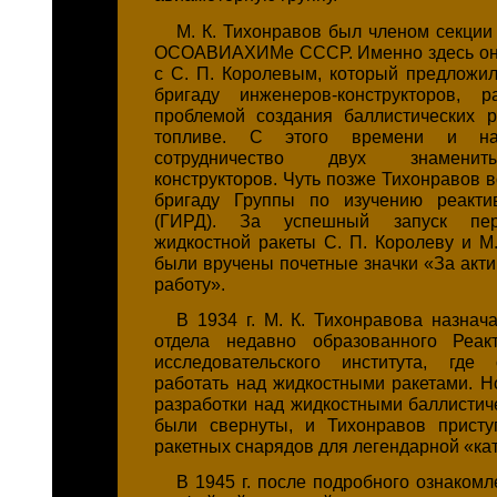
М. К. Тихонравов был членом секции
ОСОАВИАХИМе СССР. Именно здесь он 
с
С. П. Королевым,
который предложил
бригаду инженеров-конструкторов, 
проблемой создания баллистических 
топливе. С этого времени и на
сотрудничество двух знаменит
конструкторов. Чуть позже Тихонравов 
бригаду Группы по изучению реакти
(ГИРД). За успешный запуск пер
жидкостной ракеты
С. П. Королеву
и
М
были вручены почетные значки «За акт
работу».
В 1934 г. М. К. Тихонравова назнач
отдела недавно образованного Реакт
исследовательского института, где
работать над жидкостными ракетами. Но 
разработки над жидкостными баллистич
были свернуты, и Тихонравов присту
ракетных снарядов для легендарной «ка
В 1945 г. после подробного ознаком