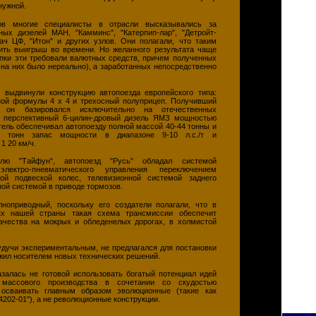
нужной.
ов многие специалисты в отрасли высказывались за
ных дизелей МАН, "Камминс", "Катерпип-лар", "Детройт-
дач ЦФ, "Итон" и других узлов. Они полагали, что таким
ить выигрыш во времени. Но желанного результата чаще
упки эти требовали валютных средств, причем полученных
 на них было нереально), а заработанных непосредственно
выдвинули конструкцию автопоезда европейского типа:
ной формулы 4 х 4 и трехосный полуприцеп. Получивший
, он базировался исключительно на отечественных
и перспективный 6-цилин-дровый дизель ЯМЗ мощностью
атель обеспечивал автопоезду полной массой 40-44 тонны и
5 тонн запас мощности в диапазоне 9-10 л.с./т и
1 20 км/ч.
лю "Тайфун", автопоезд "Русь" обладал системой
 электро-пневматического управления переключением
кой подвеской колес, телевизионной системой заднего
ной системой в приводе тормозов.
ноприводный, поскольку его создатели полагали, что в
ях нашей страны такая схема трансмиссии обеспечит
чества на мокрых и обледенелых дорогах, в холмистой
будучи экспериментальным, не предлагался для постановки
ужил носителем новых технических решений.
азалась не готовой использовать богатый потенциал идей
м массового производства в сочетании со скудостью
 осваивать главным образом эволюционные (такие как
4202-01"), а не революционные конструкции.