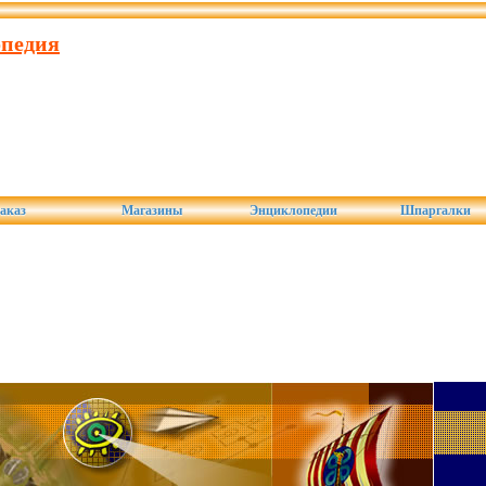
опедия
аказ
Магазины
Энциклопедии
Шпаргалки