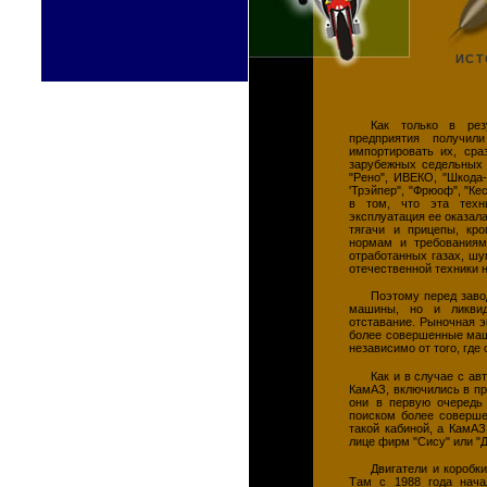
ИСТ
Как только в резу
предприятия получи
импортировать их, сра
зарубежных седельных 
"Рено", ИВЕКО, "Шкода
'Трэйпер", "Фрюоф", "Ке
в том, что эта техн
эксплуатация ее оказал
тягачи и прицепы, кро
нормам и требованиям
отработанных газах, шу
отечественной техники 
Поэтому перед заво
машины, но и ликвиди
отставание. Рыночная э
более совершенные маш
независимо от того, где
Как и в случае с а
КамАЗ, включились в п
они в первую очередь
поиском более соверше
такой кабиной, а КамА
лице фирм "Сису" или "
Двигатели и коробк
Там с 1988 года нача