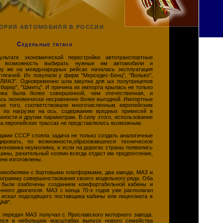
ОРИЯ АВТОМОБИЛЯ В РОССИИ
Седельные тягачи
льтате экономической перестройки автотранспортные
ли возможность выбирать нужные им автомобили и
зу же на международных рейсах началась эксплуатация
тягачей. Их покупали у фирм "Мерседес-Бенц", "Вольво",
-ЛИАЗ". Одновременно шла закупка для шх полуприцепов
сборер", "Шмитц". И причина их импорта крылась не только
ика была более совершенной, чем отечественная, и
ась экономически несравненно более выгодной. Импортные
ме того, соответствовали многочисленным европейским
 по нагрузке на ось, содержанию вредных примесей в
мности и другим параметрам. В силу этого, использование
на европейских трассах не представлялось возможным.
дами СССР стояла задача не только создать аналогичные
ровать, по возможности,образовавшееся техническое
кономика неумолима, и если на дорогах страны появились
ины, рачительный хозяин всегда отдаст им предпочтение,
 они изготовлены.
втомобилями с бортовыми платформами, два завода, МАЗ и
рограмму совершенствования своего модельного ряда. Оба
 были озабочены созданием комфортабельной кабины и
нного двигателя. МАЗ с конца 70-х годов уже располагал
З искал подходящего поставщика кабины или лицензиата в
ДАФ".
и передач МАЗ получал с Ярославского моторного завода.
лся в небольших масштабах выпуск нового семейства