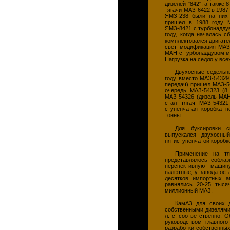
дизелей "842", а также 
тягачи МАЗ-6422 в 1987
ЯМЗ-238 были на них 
пришел в 1988 году М
ЯМЗ-8421 с турбонадду
году, когда началась 
комплектовался двигате
свет модификация МАЗ-
МАН с турбонаддувом мо
Нагрузка на седло у вс
Двухосные седельны
году вместо МАЗ-54329
передач) пришел МАЗ-54
очередь МАЗ-54323 (8 
МАЗ-54326 (дизель МАН
стал тягач МАЗ-5432
ступенчатая коробка п
тонны.
Для буксировки с
выпускался двухосны
пятиступенчатой коробко
Применение на т
представлялось собла
перспективную машин
валютные, у завода ост
десятков импортных а
равнялись 20-25 тыс
миллионный МАЗ.
КамАЗ для своих д
собственными дизелями
л. с. соответственно. 
руководством главного
разработки собственных