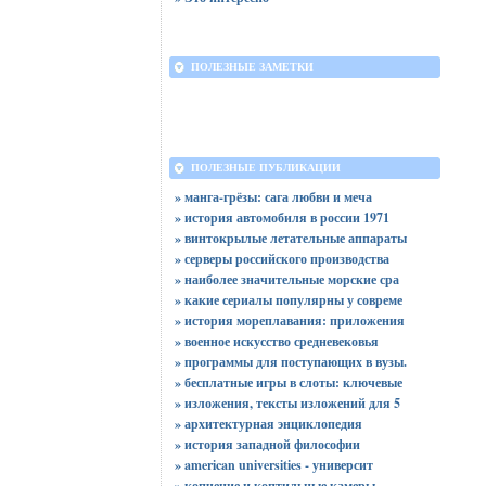
ПОЛЕЗНЫЕ ЗАМЕТКИ
ПОЛЕЗНЫЕ ПУБЛИКАЦИИ
» манга-грёзы: сага любви и меча
» история автомобиля в россии 1971
» винтокрылые летательные аппараты
» серверы российского производства
» наиболее значительные морские сра
» какие сериалы популярны у совреме
» история мореплавания: приложения
» военное искусство средневековья
» программы для поступающих в вузы.
» бесплатные игры в слоты: ключевые
» изложения, тексты изложений для 5
» архитектурная энциклопедия
» история западной философии
» american universities - университ
» копчение и коптильные камеры