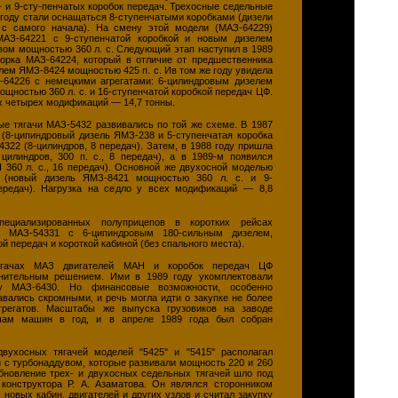
8- и 9-сту-пенчатых коробок передач. Трехосные седельные
 году стали оснащаться 8-ступенчатыми коробками (дизели
с самого начала). На смену этой модели (МАЗ-64229)
АЗ-64221 с 9-ступенчатой коробкой и новым дизелем
вом мощностью 360 л. с. Следующий этап наступил в 1989
сборка МАЗ-64224, который в отличие от предшественника
лем ЯМЗ-8424 мощностью 425 п. с. Ив том же году увидела
64226 с немецкими агрегатами: 6-цилиндровым дизелем
щностью 360 л. с. и 16-ступенчатой коробкой передач ЦФ.
ех четырех модификаций — 14,7 тонны.
е тягачи МАЗ-5432 развивались по той же схеме. В 1987
 (8-ципиндровый дизель ЯМЗ-238 и 5-ступенчатая коробка
322 (8-цилиндров, 8 передач). Затем, в 1988 году пришла
цилиндров, 300 п. с., 8 передач), а в 1989-м появился
 360 л. с., 16 передач). Основной же двухосной моделью
1 (новый дизель ЯМЗ-8421 мощностью 360 л. с. и 9-
ередач). Нагрузка на седло у всех модификаций — 8,8
пециализированных полуприцепов в коротких рейсах
й МАЗ-54331 с 6-ципиндровым 180-сильным дизелем,
й передач и короткой кабиной (без спального места).
ягачах МАЗ двигателей МАН и коробок передач ЦФ
знительным решением. Ими в 1989 году укомплектовали
у МАЗ-6430. Но финансовые возможности, особенно
авались скромными, и речь могла идти о закупке не более
грегатов. Масштабы же выпуска грузовиков на заводе
ячам машин в год, и в апреле 1989 года был собран
вухосных тягачей моделей "5425" и "5415" располагал
 с турбонаддувом, которые развивали мощность 220 и 260
Обновление трех- и двухосных седельных тягачей шло под
 конструктора Р. А. Азаматова. Он являлся сторонником
 новых кабин, двигателей и других узлов и считал закупку