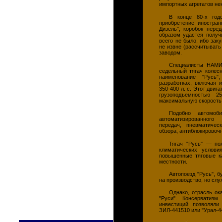
импортных агрегатов не
В конце 80-х год
приобретение иностран
Дизель", коробок пере
образом удастся получ
всего не было, ибо зак
не извне (рассчитывать
заводом.
Специалисты НАМИ 
седельный тягач колес
наименование "Русь"
разработках, включая 
350-400 л. с. Этот двиг
грузоподъемностью 2
максимальную скорость 
Подобно автомоби
автоматизированного
передач, пневматичес
обзора, антиблокировоч
Тягач "Русь" — пол
климатических услови
повышенные тяговые ка
местности.
Автопоезд "Русь", 
на производство, но сл
Однако, отрасль ок
"Руси". Консерватиз
инвестиций позволяли
ЗИЛ-441510 или "Урал-4