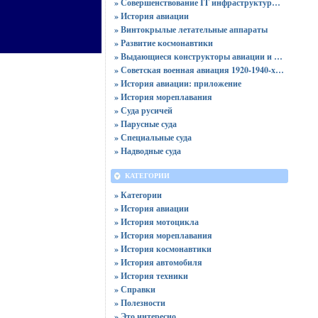
» Совершенствование IT инфраструктуры компании: максимальная эффективность и производительность
» История авиации
» Винтокрылые летательные аппараты
» Развитие космонавтики
» Выдающиеся конструкторы авиации и космонавтики
» Советская военная авиация 1920-1940-х годов
» История авиации: приложение
» История мореплавания
» Суда русичей
» Парусные суда
» Специальные суда
» Надводные суда
КАТЕГОРИИ
» Категории
» История авиации
» История мотоцикла
» История мореплавания
» История космонавтики
» История автомобиля
» История техники
» Справки
» Полезности
» Это интересно