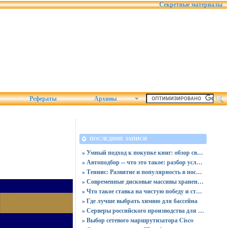
Секретные материалы
Рефераты
Архивы
ПОСЛЕДНИЕ ЗАПИСИ
» Умный подход к покупке книг: обзор связки магазина «Читай-город» и сервиса промокодов от Пикабу
» Автоподбор -- что это такое: разбор услуг, плюсов и скрытых рисков для покупателя
» Теннис: Развитие и популярность в последние десятилетия
» Современные дисковые массивы хранения данных
» Что такое ставка на чистую победу и ставка с форой
» Где лучше выбрать химию для бассейна
» Серверы российского производства для госучреждений - новая реальность
» Выбор сетевого маршрутизатора Cisco