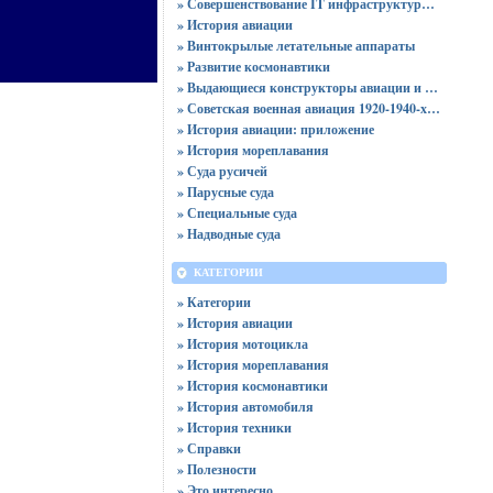
» Совершенствование IT инфраструктуры компании: максимальная эффективность и производительность
» История авиации
» Винтокрылые летательные аппараты
» Развитие космонавтики
» Выдающиеся конструкторы авиации и космонавтики
» Советская военная авиация 1920-1940-х годов
» История авиации: приложение
» История мореплавания
» Суда русичей
» Парусные суда
» Специальные суда
» Надводные суда
КАТЕГОРИИ
» Категории
» История авиации
» История мотоцикла
» История мореплавания
» История космонавтики
» История автомобиля
» История техники
» Справки
» Полезности
» Это интересно