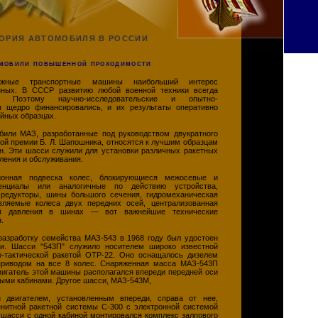
ОРИЯ АВТОМОБИЛЯ В РОССИИ
мобили повышенной проходимости
ожные транспортные машины наибольший интерес
нных. В СССР развитию любой военной техники всегда
т. Поэтому научно-исследовательские и опытно-
ы щедро финансировались, и их результаты оперативно
йных образцах.
били МАЗ, разработанные под руководством двукратного
ой премии Б. Л. Шапошника, относятся к лучшим образцам
. Эти шасси служили для установки различных ракетных
вления и обслуживания.
ионная подвеска колес, блокирующиеся межосевые и
нциалы или аналогичные по действию устройства,
редукторы, шины большого сечения, гидромеханическая
вляемые колеса двух передних осей, централизованная
ия давления в шинах — вот важнейшие технические
.
разработку семейства МАЗ-543 в 1968 году был удостоен
ии. Шасси "543П" служило носителем широко известной
о-тактической ракетой ОТР-22. Оно оснащалось дизелем
приводом на все 8 колес. Снаряженная масса МАЗ-543П
вигатель этой машины располагался впереди передней оси
ыми кабинами. Другое шасси, МАЗ-543М,
 двигателем, установленным впереди, справа от нее,
енитной ракетной системы С-300 с электронной системой
 шасси с одной кабиной монтировался комплекс залпового