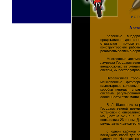
ИСТ
Авто
Колесные внедор
представляют для вое
отдавался приорите
конструкторские работ
реализовывались в сери
Многоосные автомо
лауреата Государственн
внедорожных автомашин
систем, их постов упра
Независимая торс
межкопесные диффере
планетарные колесные 
коробка передач, упра
система регулирован
особенности этих машин
Б. Л. Шапошник за 
Государственной прем
установки с оперативн
мощностью 525 л. с., 
составляла 23 тонны. Д
между двумя двухместн
с одной кабиной и
послужило базой для з
наведения. На таких же