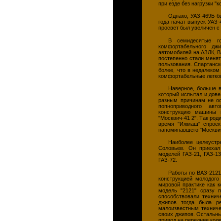
при езде без нагрузки "к
Однако, УАЗ-469Б б
года начат выпуск УАЗ-
просвет был увеличен с
В семидесятые г
комфортабельного джи
автомобилей на АЗЛК, В
постепенно стали меня
пользования. Спартанск
более, что в недалеко
комфортабельные легков
Наверное, больше в
который испытал и дове
разным причинам не ос
попноприводного авт
конструкцию машины 
"Москвич-41 2". Так род
время "Ижмаш" спроек
напоминавшего "Москви
Наиболее целеустр
Соловьев. Он приехал
моделей ГАЗ-21, ГАЗ-13
ГАЗ-72.
Работы по ВАЗ-2121
конструкцией молодого
мировой практике как 
модель "2121" сразу 
способствовали технич
джипов тогда была р
малоизвестным техниче
своих джипов. Остальн
привод на передние кол