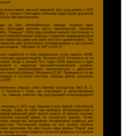
озлила".
ыл выносливой, прочной машиной. Для нужд армии с 1973
469, у которого благодаря колесным редукторам дорожный
 220 до 300 миллиметров.
оды на трех автомобильных заводах вызрела идея
па. Благодаря резкому росту производства легковых
АЗе, "Ижмаше", ЗАЗе парк легковых машин стал больше, и
ться потребительские запросы к моделям индивидуального
ого характера джип уже мало кого мог удовлетворить. Тем
м прошлом уже выпускались полноприводные и достаточно
ые модели - "Москвич-41 ОН" и ГАЗ-72.
сего наработок в этом направлении успел сделать АЗЛК,
л весьма удачную модель "Москвич-416". Но выпуск ее по
воили. Когда в начале 70-х годов АЗЛК вернулся к идее
омобиля с закрытым цельнометаллическим кузовом,
пришлось пересматривать применительно к двигателю
ился опытный образец "Москвича-21 50". Примерно в это же
тировал и построил опытные образцы джипа, несколько
ч-2150".
емленным показал себя главный конструктор ВАЗ В. С.
 в Тольятти с ГАЗа, где участвовал в проектировании
, но, главное, работал над конструкцией полноприводного
 начались в 1971 году. Машина стала первой собственной
 завода. Сама по себе она являлась беспрецедентной в
комфортабельный джип малого класса. И именно поэтому
получила хороший прием на экспортных рынках. Этому
еские новшества автомобиля. Независимая подвеска для
едкостью. Постоянный привод на все колеса являлся
ским решением. На него пошла лишь фирма "Ровер" для
ые заводы на своих моделях колесной формулы 4x4 делали
еса отключаемым.