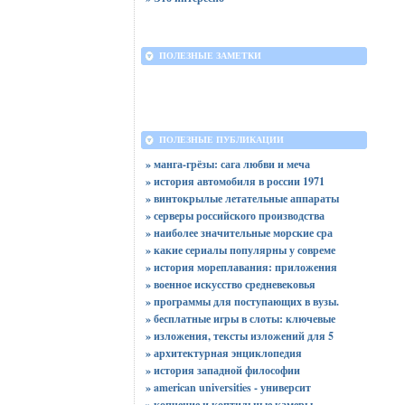
ПОЛЕЗНЫЕ ЗАМЕТКИ
ПОЛЕЗНЫЕ ПУБЛИКАЦИИ
» манга-грёзы: сага любви и меча
» история автомобиля в россии 1971
» винтокрылые летательные аппараты
» серверы российского производства
» наиболее значительные морские сра
» какие сериалы популярны у совреме
» история мореплавания: приложения
» военное искусство средневековья
» программы для поступающих в вузы.
» бесплатные игры в слоты: ключевые
» изложения, тексты изложений для 5
» архитектурная энциклопедия
» история западной философии
» american universities - университ
» копчение и коптильные камеры