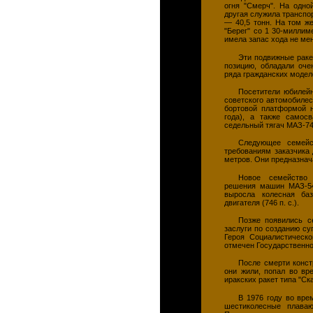
огня "Смерч". На одно
другая служила транспо
— 40,5 тонн. На том ж
"Берег" со 1 30-миллим
имела запас хода не ме
Эти подвижные раке
позицию, обладали оче
ряда гражданских модел
Посетители юбилейн
советского автомобилест
бортовой платформой 
года), а также самос
седельный тягач МАЗ-74
Следующее семейс
требованиям заказчика
метров. Они предназнач
Новое семейство 
решения машин МАЗ-543
выросла колесная ба
двигателя (746 п. с.).
Позже появились с
заслуги по созданию с
Героя Социалистическ
отмечен Государственно
После смерти констр
они жили, попал во вр
иракских ракет типа "Ск
В 1976 году во вре
шестиколесные плава