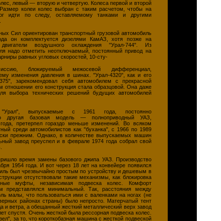
олес, левый — вторую и четвертую. Колеса первой и второй
азмер колеи колес выбран с таким расчетом, чтобы на
ог идти по следу, оставляемому танками и другими
.
ых Сил ориентирован транспортный грузовой автомобиль
года он комплектуется дизелями КамАЗ, хотя позже на
двигатели воздушного охлаждения "Урал-744". Из
ля надо отметить неотключаемый, постоянный привод на
арниры равных угловых скоростей, 10-сту-
миссию, блокируемый межосевой дифференциал,
ему изменения давления в шинах. "Урал-4320", как и его
-375", зарекомендовал себя автомобилем с прекрасной
м отношении его конструкция стала образцовой. Она даже
ля выбора технических решений будущих автомобилей
 "Урал", выпускаемые с 1961 года, постоянно
то другая базовая модель — полноприводный УАЗ,
года, претерпел гораздо меньше изменений. Во всяком
тный среди автомобилистов как "буханка", с 1966 по 1989
ески прежним. Однако, в количестве выпускаемых машин
ьный завод преуспел и в феврале 1974 года собрал свой
.
пришло время замены базового джипа УАЗ. Производство
абря 1954 года. И вот через 18 лет на конвейере появился
биль был чрезвычайно простым по устройству и дешевым в
нструкции отсутствовали такие механизмы, как блокировка
нные муфты, независимая подвеска колес. Комфорт
м представлялся минимальный. Так, расстояния между
ль малы, что пользоваться ими с валенками на ногах (не
еверных районах страны) было непросто. Матерчатый тент
а и ветра, а обещанный жесткий металлический верх завод
лет спустя. Очень жесткой была рессорная подвеска колес.
ел", за то, что короткобазная машина с жесткой подвеской