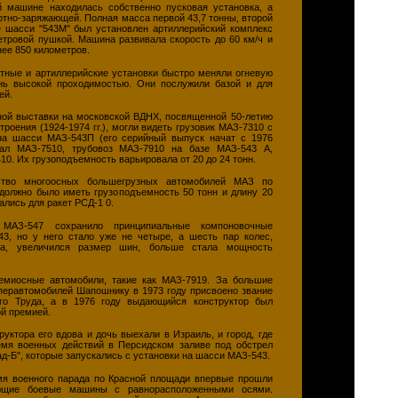
й машине находилась собственно пусковая установка, а
ртно-заряжающей. Полная масса первой 43,7 тонны, второй
е шасси "543М" был установлен артиллерийский комплекс
етровой пушкой. Машина развивала скорость до 60 км/ч и
нее 850 километров.
тные и артиллерийские установки быстро меняли огневую
нь высокой проходимостью. Они послужили базой и для
ей.
ой выставки на московской ВДНХ, посвященной 50-летию
роения (1924-1974 гг.), могли видеть грузовик МАЗ-7310 с
на шасси МАЗ-543П (его серийный выпуск начат с 1976
вал МАЗ-7510, трубовоз МАЗ-7910 на базе МАЗ-543 А,
10. Их грузоподъемность варьировала от 20 до 24 тонн.
тво многоосных большегрузных автомобилей МАЗ по
 должно было иметь грузоподъемность 50 тонн и длину 20
ались для ракет РСД-1 0.
МАЗ-547 сохранило принципиальные компоновочные
, но у него стало уже не четыре, а шесть пар колес,
за, увеличился размер шин, больше стала мощность
емиосные автомобили, такие как МАЗ-7919. За большие
уперавтомобилей Шапошнику в 1973 году присвоено звание
ого Труда, а в 1976 году выдающийся конструктор был
й премией.
уктора его вдова и дочь выехали в Израиль, и город, где
емя военных действий в Персидском заливе под обстрел
ад-Б", которые запускались с установки на шасси МАЗ-543.
мя военного парада по Красной площади впервые прошли
ющие боевые машины с равнорасположенными осями.