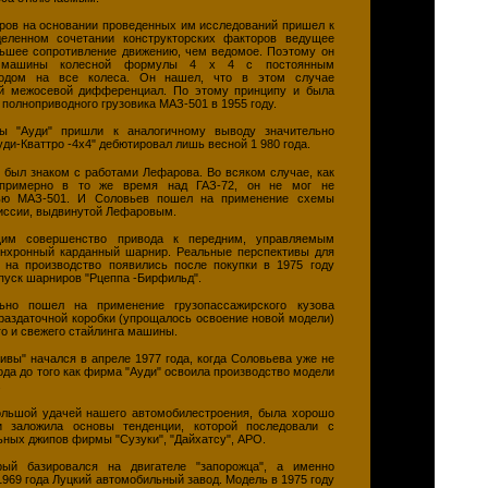
ров на основании проведенных им исследований пришел к
деленном сочетании конструкторских факторов ведущее
ьшее сопротивление движению, чем ведомое. Поэтому он
ю машины колесной формулы 4 х 4 с постоянным
водом на все колеса. Он нашел, что в этом случае
й межосевой дифференциал. По этому принципу и была
полноприводного грузовика МАЗ-501 в 1955 году.
ы "Ауди" пришли к аналогичному выводу значительно
уди-Кваттро -4x4" дебютировал лишь весной 1 980 года.
, был знаком с работами Лефарова. Во всяком случае, как
 примерно в то же время над ГАЗ-72, он не мог не
лью МАЗ-501. И Соловьев пошел на применение схемы
иссии, выдвинутой Лефаровым.
щим совершенство привода к передним, управляемым
инхронный карданный шарнир. Реальные перспективы для
 на производство появились после покупки в 1975 году
пуск шарниров "Рцеппа -Бирфильд".
ьно пошел на применение грузопассажирского кузова
 раздаточной коробки (упрощалось освоение новой модели)
го и свежего стайлинга машины.
ивы" начался в апреле 1977 года, когда Соловьева уже не
года до того как фирма "Ауди" освоила производство модели
.
ольшой удачей нашего автомобилестроения, была хорошо
 заложила основы тенденции, которой последовали с
ных джипов фирмы "Сузуки", "Дайхатсу", АРО.
рый базировался на двигателе "запорожца", а именно
1969 года Луцкий автомобильный завод. Модель в 1975 году