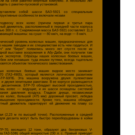
ли на себе ракетно-зенитный комплекс. А несколько лет
идеть с ракетно-пусковой установкой.
ставляли собой шасси БАЗ-5921 со специальным
труктивные особенности включали незави
подвеску всех колес (причем первая и третья пара
ный движитель, расположенный в передней части корпуса
ью 300 п. с. Снаряженная масса БАЗ-5921 составляет 11,3
лавающей машины: на суше — 80 км/ч, на воде — 8 км/ч.
нический уровень колесных машин, предназначенных для
о нашим заводам и их специалистам есть чем гордиться. И
рч" или "Берег" появились много лет спустя после их
дной выставке вооружения в Абу-Даби, они получили там
ых экспертов. Образцы наших колесных боевых машин,
убеж или попавших туда иными путями, всегда тщательно
новятся объектом технического заимствования.
ных колесных боевых машин видное место занимает
70 (ГАЗ-4905), который является логическим развитием
ТР-60ПБ. Эта машина вооружена двумя пулеметами
м) и двумя зенитными ракетами. В ее корпусе размещаются
 десантников. БТР-70 обладает высокой проходимостью,
семь колес — ведущие, и их шасси оснащены системой
ования давления воздуха. Гладкое днище, независимая
сех колес, большой (475 мм) дорожный просвет, лебедка
овышению проходимости. Кроме того, машина обладает
етный движитель гарантирует ей движение на плаву со
ая (2,23 м по высшей точке). Расположенные в средней
 для десанта могут быть быстро переоборудованы в койки
ТР-70, весящего 12 тонн, образуют два бензиновых V-
ипа ГАЗ-53Ф) общей мощностью 230 л. с. Правый приводит