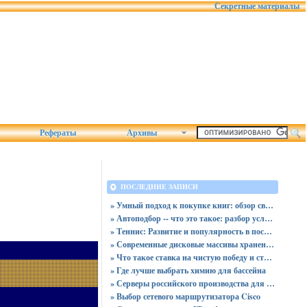
Секретные материалы
Рефераты
Архивы
ПОСЛЕДНИЕ ЗАПИСИ
» Умный подход к покупке книг: обзор связки магазина «Читай-город» и сервиса промокодов от Пикабу
» Автоподбор -- что это такое: разбор услуг, плюсов и скрытых рисков для покупателя
» Теннис: Развитие и популярность в последние десятилетия
» Современные дисковые массивы хранения данных
» Что такое ставка на чистую победу и ставка с форой
» Где лучше выбрать химию для бассейна
» Серверы российского производства для госучреждений - новая реальность
» Выбор сетевого маршрутизатора Cisco