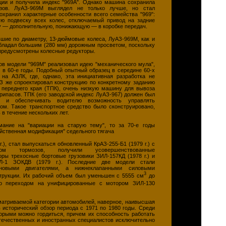
ции и получила индекс "969А". Однако машина сохранила
узов. ЛуАЗ-969М выглядел не только лучше, но стал
охранил характерные особенности всего семейства "969":
ю подвеску всех колес, отключаемый привод на задние
у — дополнительную, понижающую — в коробке передач.
шие по диаметру, 13-дюймовые колеса, ЛуАЗ-969М, как и
обладал большим (280 мм) дорожным просветом, поскольку
 предусмотрены колесные редукторы.
ов модели "969М" реализовал идею "механического мула",
 в 60-е годы. Подобный опытный образец в середине 60-х
на АЗЛК, где, однако, эта инициативная разработка не
АЗ же спроектировал конструкцию по конкретному заданию
 переднего края (ТПК), очень низкую машину для вывоза
рипасов. ТПК (его заводской индекс ЛуАЗ-967) должен был
ю и обеспечивать водителю возможность управлять
ом. Такое транспортное средство было сконструировано,
в течение нескольких лет.
мание на "вариации на старую тему", то за 70-е годы
йственная модификация" седельного тягача
г.), стал выпускаться обновленный КрАЗ-255-Б1 (1979 г.) с
дом тормозов, получили усовершенствованные
ры трехосные бортовые грузовики ЗИЛ-157КД (1978 г.) и
Л-1 ЗОКДВ (1979 г.). Последние две модели стали
новыми двигателями, а нижнеклапанными силовыми
3
струкции. Их рабочий объем был уменьшен с 5555 см
до
но переходом на унифицированные с мотором ЗИЛ-130
атриваемой категории автомобилей, наверное, наивысшая
 исторический обзор периода с 1971 по 1980 годы. Среди
торыми можно гордиться, причем их способность работать
отечественных и иностранных специалистов исключительно