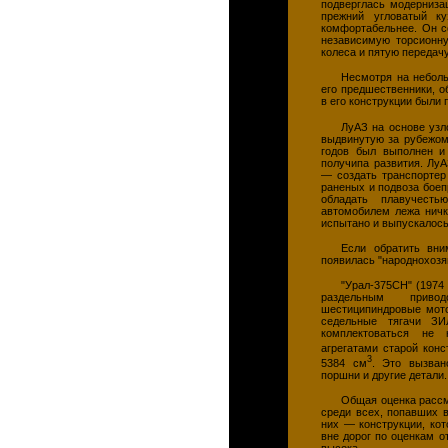
подверглась модерниза
прежний угловатый к
комфортабельнее. Он с
независимую торсионну
колеса и пятую передач
Несмотря на неболь
его предшественники, 
в его конструкции были
ЛуАЗ на основе узл
выдвинутую за рубежом
годов был выполнен и 
получипа развития. Лу
— создать транспортер
раненых и подвоза боеп
обладать плавучесть
автомобилем лежа ничк
испытано и выпускалось 
Если обратить вни
появилась "народнохозя
"Урал-375СН" (1974 
раздельным приво
шестиципиндровые мото
седельные тягачи ЗИ
комплектоваться не 
агрегатами старой кон
3
5384 см
. Это вызва
поршни и другие детали.
Общая оценка рассм
среди всех, попавших в
них — конструкции, ко
вне дорог по оценкам 
высока.