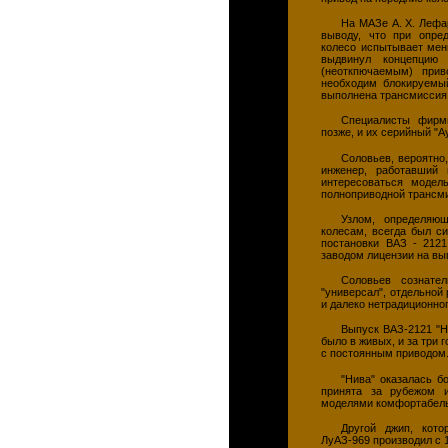
На МАЗе А. X. Лефа
выводу, что при опре
колесо испытывает мен
выдвинул концепци
(неоткпючаемым) при
необходим блокируемы
выполнена трансмиссия 
Специалисты фирм
позже, и их серийный "А
Соловьев, вероятно
инженер, работавший
интересоваться моде
полноприводной трансм
Узлом, определяю
колесам, всегда был с
постановки ВАЗ - 2121
заводом лицензии на вы
Соловьев сознател
"универсал", отдельной
и далеко нетрадиционно
Выпуск ВАЗ-2121 "Н
было в живых, и за три 
с постоянным приводом
"Нива" оказалась б
принята за рубежом и
моделями комфортабель
Другой джип, кото
ЛуАЗ-969 производил с 