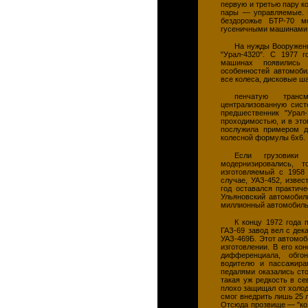
первую и третью пару к
пары — управляемые. Р
бездорожье БТР-70 м
гусеничными машинами
На нужды Вооруженн
"Урал-4320". С 1977 
машинах появились 
особенностей автомоби
все колеса, дисковые ш
пенчатую транс
централизованную сист
предшественник "Урал
проходимостью, и в это
послужила примером д
колесной формулы 6x6.
Если грузовики
модернизировались, 
изготовляемый с 1958 
случае, УАЗ-452, извес
год оставался практич
Ульяновский автомобил
миллионный автомобиль
К концу 1972 года 
ГАЗ-69 завод вел с дек
УАЗ-469Б. Этот автомо
изготовлении. В его ко
дифференциала, обго
водителю и пассажира
педалями оказались сто
такая уж редкость в с
плохо защищал от холод
смог внедрить лишь 25 
Отсюда прозвище — "коз