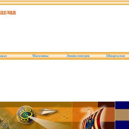
опедия
аказ
Магазины
Энциклопедии
Шпаргалки