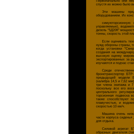
Первоначально они нес
спустя их можно было в
Эти машины пред
оборудованием. Их конс
симуюторсионную 
управляемые), водомет
дизель "5Д20К" мощност
тонны, скорость этой п
Если оценивать тех
нужд обороны страны, т
когда установки "Сме
создания на междунаро
высокую оценку миров
экспортированных за р
изучаются и подчас ста
Среди отечествен
бронетранспортер БТР-
предыдущей модели Б
(калибра 14,5 и 7,62 м
три члена экипажа и 7
поскольку все его во
центрального регулир
торсионная подвеска в
также способствуют п
плавучестью, и водом
скоростью 10 км/ч.
Машина очень низк
части корпуса сиденья
для отдыха.
Силовой агрегат Б
образных двигателя (т