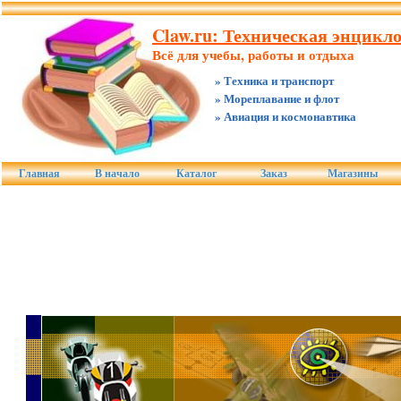
Claw.ru: Техническая энцикл
Всё для учебы, работы и отдыха
» Техника и транспорт
» Мореплавание и флот
» Авиация и космонавтика
Главная
В начало
Каталог
Заказ
Магазины