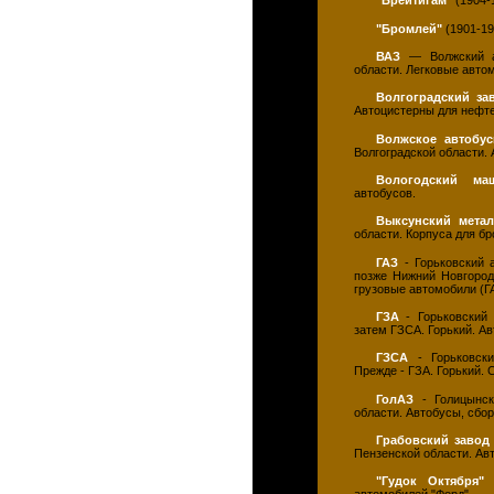
"Брейтигам"
(1904-
"Бромлей"
(1901-19
ВАЗ
— Волжский ав
области. Легковые авто
Волгоградский за
Автоцистерны для нефте
Волжское автобус
Волгоградской области.
Вологодский ма
автобусов.
Выксунский метал
области. Корпуса для б
ГАЗ
- Горьковский а
позже Нижний Новгород.
грузовые автомобили (Г
ГЗА
- Горьковский 
затем ГЗСА. Горький. Ав
ГЗСА
- Горьковски
Прежде - ГЗА. Горький.
ГолАЗ
- Голицынски
области. Автобусы, сбо
Грабовский завод
Пензенской области. Ав
"Гудок Октября"
(