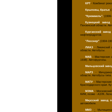
КРТ
- Комбинат реко
Крыловы, братья
(
"Крюммель".
(1906-
Кузнецкий завод
Пензенской области. Ав
Курганский заво
нефтепродуктов.
"Лесснер"
(1904-190
ЛИАЗ
- Ликинский а
области. Автобусы.
МАБ
- Мастерские 
1938). Автофургоны.
Мальцовский заво
МАРЗ
- Мичуринск
области. Автобусы типа
МАТУ
- Мастерские 
Краснодарского края. Ку
МЗМА
- Московский
КИМ, позже - АЗЛК. Лег
Миусский завод 
автомобили.
ММЗ
- Мытищински