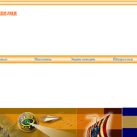
опедия
аказ
Магазины
Энциклопедии
Шпаргалки