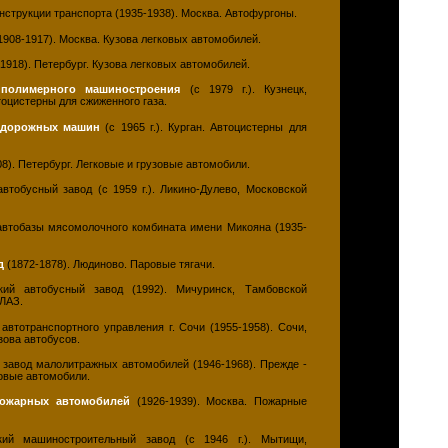
нструкции транспорта (1935-1938). Москва. Автофургоны.
1908-1917). Москва. Кузова легковых автомобилей.
1918). Петербург. Кузова легковых автомобилей.
 полимерного машиностроения
(с 1979 г.). Кузнецк,
тоцистерны для сжиженного газа.
д дорожных машин
(с 1965 г.). Курган. Автоцистерны для
8). Петербург. Легковые и грузовые автомобили.
втобусный завод (с 1959 г.). Ликино-Дулево, Московской
автобазы мясомолочного комбината имени Микояна (1935-
д
(1872-1878). Людиново. Паровые тягачи.
ий автобусный завод (1992). Мичуринск, Тамбовской
 ЛАЗ.
автотранспортного управления г. Сочи (1955-1958). Сочи,
зова автобусов.
 завод малолитражных автомобилей (1946-1968). Прежде -
ковые автомобили.
пожарных автомобилей
(1926-1939). Москва. Пожарные
й машиностроительный завод (с 1946 г.). Мытищи,