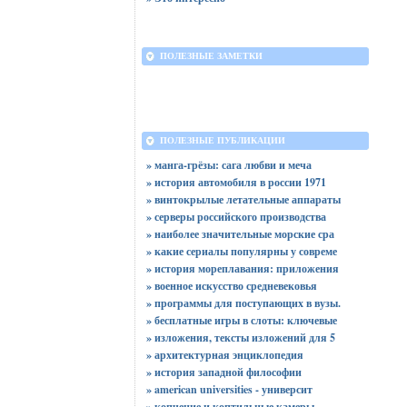
ПОЛЕЗНЫЕ ЗАМЕТКИ
ПОЛЕЗНЫЕ ПУБЛИКАЦИИ
» манга-грёзы: сага любви и меча
» история автомобиля в россии 1971
» винтокрылые летательные аппараты
» серверы российского производства
» наиболее значительные морские сра
» какие сериалы популярны у совреме
» история мореплавания: приложения
» военное искусство средневековья
» программы для поступающих в вузы.
» бесплатные игры в слоты: ключевые
» изложения, тексты изложений для 5
» архитектурная энциклопедия
» история западной философии
» american universities - университ
» копчение и коптильные камеры