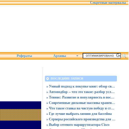
Секретные материалы
Рефераты
Архивы
ПОСЛЕДНИЕ ЗАПИСИ
» Умный подход к покупке книг: обзор связки магазина «Читай-город» и сервиса промокодов от Пикабу
» Автоподбор -- что это такое: разбор услуг, плюсов и скрытых рисков для покупателя
» Теннис: Развитие и популярность в последние десятилетия
» Современные дисковые массивы хранения данных
» Что такое ставка на чистую победу и ставка с форой
» Где лучше выбрать химию для бассейна
» Серверы российского производства для госучреждений - новая реальность
» Выбор сетевого маршрутизатора Cisco