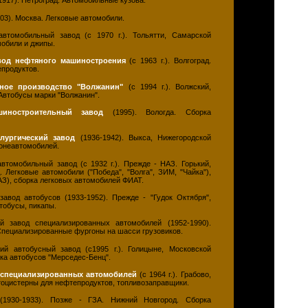
1917). Петроград. Автомобильные кузова.
03). Москва. Легковые автомобили.
томобильный завод (с 1970 г.). Тольятти, Самарской
мобили и джипы.
вод нефтяного машиностроения
(с 1963 г.). Волгоград.
продуктов.
ное производство "Волжанин"
(с 1994 г.). Волжский,
 Автобусы марки "Волжанин".
шиностроительный завод
(1995). Вологда. Сборка
лургический завод
(1936-1942). Выкса, Нижегородской
ронеавтомобилей.
втомобильный завод (с 1932 г.). Прежде - НАЗ. Горький,
 Легковые автомобили ("Победа", "Волга", ЗИМ, "Чайка"),
АЗ), сборка легковых автомобилей ФИАТ.
завод автобусов (1933-1952). Прежде - "Гудок Октября",
тобусы, пикапы.
й завод специализированных автомобилей (1952-1990).
 Специализированные фургоны на шасси грузовиков.
й автобусный завод (с1995 г.). Голицыне, Московской
рка автобусов "Мерседес-Бенц".
 специализированных автомобилей
(с 1964 г.). Грабово,
тоцистерны для нефтепродуктов, топливозаправщики.
1930-1933). Позже - ГЗА. Нижний Новгород. Сборка