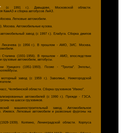
"
(с 1991 г.). Давыдове, Московской области.
я КамАЗ и сборка автобусов ЛиАЗ.
 Москва. Легковые автомобили.
). Москва. Автомобильные кузова.
автомобильный завод (с 1997 г.). Елабуга. Сборка джипов
 Лихачева (с 1956 г.). В прошлом - АМО, ЗИС. Москва.
томобили.
 Сталина (1931-1956). В прошлом - АМО, впоследствии
 и грузовые автомобили, автобусы.
 Урицкого (1951-1993). Позже - "Тролза". Энгельс,
роллейбусы.
моторный завод (с 1959 г.). Заволжье, Нижегородской
игатели.
асс, Челябинской области. Сборка грузовиков "Ивеко".
лизированных автомобилей (с 1990 г.). Прежде - ГЗСА.
ргоны на шасси грузовиков.
кий машиностроительный завод. Автомобильное
.). Ижевск. Легковые автомобили и развозные фургоны на
1928-1939). Колпино, Ленинградской области. Корпуса