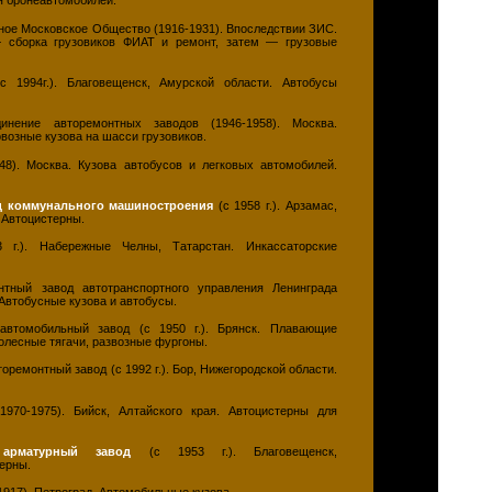
ля бронеавтомобилей.
ое Московское Общество (1916-1931). Впоследствии ЗИС.
— сборка грузовиков ФИАТ и ремонт, затем — грузовые
 1994г.). Благовещенск, Амурской области. Автобусы
ение авторемонтных заводов (1946-1958). Москва.
озные кузова на шасси грузовиков.
48). Москва. Кузова автобусов и легковых автомобилей.
д коммунального машиностроения
(с 1958 г.). Арзамас,
 Автоцистерны.
г.). Набережные Челны, Татарстан. Инкассаторские
ный завод автотранспортного управления Ленинграда
 Автобусные кузова и автобусы.
томобильный завод (с 1950 г.). Брянск. Плавающие
олесные тягачи, развозные фургоны.
ремонтный завод (с 1992 г.). Бор, Нижегородской области.
1970-1975). Бийск, Алтайского края. Автоцистерны для
 арматурный завод
(с 1953 г.). Благовещенск,
ерны.