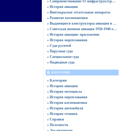
» Совершенствование IT инфраструктуры компании: максимальная эффективность и производительность
» История авиации
» Винтокрылые летательные аппараты
» Развитие космонавтики
» Выдающиеся конструкторы авиации и космонавтики
» Советская военная авиация 1920-1940-х годов
» История авиации: приложение
» История мореплавания
» Суда русичей
» Парусные суда
» Специальные суда
» Надводные суда
КАТЕГОРИИ
» Категории
» История авиации
» История мотоцикла
» История мореплавания
» История космонавтики
» История автомобиля
» История техники
» Справки
» Полезности
» Это интересно