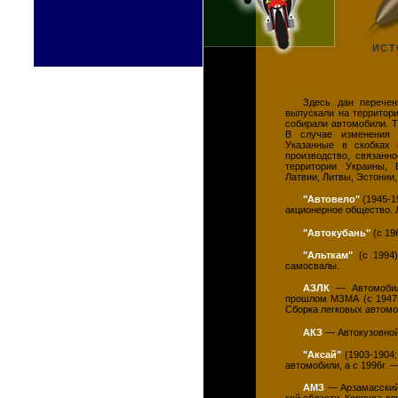
ИСТ
Здесь дан перечен
выпускали на территори
собирали автомобили. Т
В случае изменения 
Указанные в скобках 
производство, связанн
территории Украины, Б
Латвии, Литвы, Эстонии
"Автовело"
(1945-1
акционерное общество.
"Автокубань"
(с 19
"Альткам"
(c 1994)
самосвалы.
АЗЛК
— Автомобиль
прошлом МЗМА (с 1947г.
Сборка легковых автомо
АКЗ
— Автокузовной
"Аксай"
(1903-1904;
автомобили, а с 1996г. 
АМЗ
— Арзамасский 