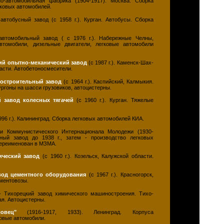
о-автомобильная фабрика (1904-1917). Москва. Сборка
гковых автомобилей.
автобусный завод (с 1958 г.). Курган. Автобусы. Сборка
втомобильный завод ( с 1976 г.). Набережные Челны,
втомобили, дизельные двигатели, легковые автомобили
ий опытно-механический завод
(с 1987 г.). Каменск-Шах-
ласти. Автобетоносмесители.
остроительный завод
(с 1964 г.). Каспийский, Калмыкия.
гоны на шасси грузовиков, автоцистерны.
й завод колесных тягачей
(с 1960 г.). Курган. Тяжелые
996 г.). Калининград. Сборка легковых автомобилей КИА.
 Коммунистического Интернационала Молодежи (1930-
ный завод до 1938 г., затем - производство легковых
 переименован в МЗМА.
ический завод
(с 1960 г.). Козельск, Калужской области.
вод цементного оборудования
(с 1967 г.). Красногорск,
ментовозы.
 Тихорецкий завод химического машиностроения. Тихо-
ая. Автоцистерны.
овец"
(1916-1917, 1933). Ленинград. Корпуса
овые автомобили.