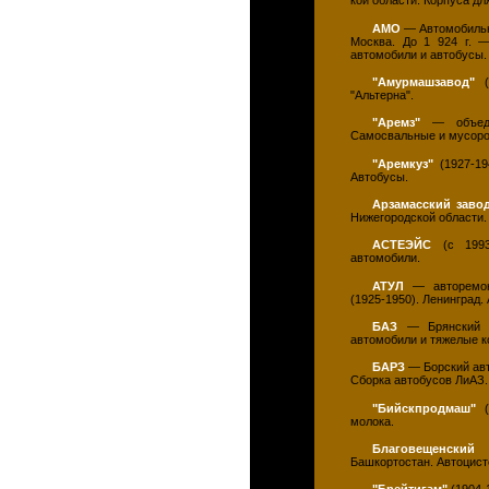
кой области. Корпуса д
АМО
— Автомобильн
Москва. До 1 924 г. 
автомобили и автобусы.
"Амурмашзавод"
(с
"Альтерна".
"Аремз"
— объедин
Самосвальные и мусоров
"Аремкуз"
(1927-19
Автобусы.
Арзамасский заво
Нижегородской области.
АСТЕЭЙС
(с 1993 
автомобили.
АТУЛ
— авторемонт
(1925-1950). Ленинград.
БАЗ
— Брянский ав
автомобили и тяжелые к
БАРЗ
— Борский авто
Сборка автобусов ЛиАЗ.
"Бийскпродмаш"
(
молока.
Благовещенский
Башкортостан. Автоцист