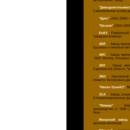
автомобилей "Форд".
"Давыдовсельмаш
Самосвальные кузова дл
"Дукс"
(1901-1906).
"Евсеев"
(1910-1918
ЕлАЗ
- Елабужский 
"Шевроле-Блейзер".
ЗИЛ
- Завод имени
Грузовые и легковые ав
ЗИС
- Завод имени
-ЗИЛ. Москва. Легковые
ЗИУ
- Завод имени
Саратовской области. Т
ЗМЗ
- Заволжский 
области. Бензиновые дв
"Ивеко-УралАЗ".
Ми
ЗСА
- Завод специа
Специализированные фу
"Ижмаш"
- Ижевс
производство (с 1966 г
базе.
Ижорский завод
(
бронеавтомобилей.