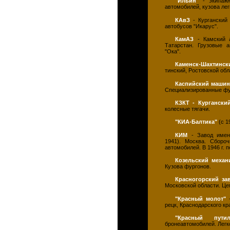
"Ильин"
- экипажн
автомобилей, кузова ле
КАвЗ
- Курганский 
автобусов "Икарус".
КамАЗ
- Камский а
Татарстан. Грузовые а
"Ока".
Каменск-Шахтинск
тинский, Ростовской об
Каспийский машин
Специализированные фур
КЗКТ - Кургански
колесные тягачи.
"КИА-Балтика"
(с 1
КИМ
- Завод имени
1941). Москва. Сбороч
автомобилей. В 1946 г.
Козельский механ
Кузова фургонов.
Красногорский за
Московской области. Це
"Красный молот"
-
рецк, Краснодарского кр
"Красный путил
бронеавтомобилей. Легк