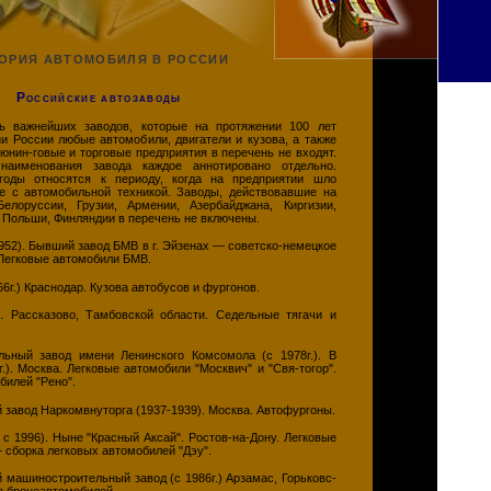
ОРИЯ АВТОМОБИЛЯ В РОССИИ
Российские автозаводы
ь важнейших заводов, которые на протяжении 100 лет
и России любые автомобили, двигатели и кузова, а также
юнин-говые и торговые предприятия в перечень не входят.
наименования завода каждое аннотировано отдельно.
годы относятся к периоду, когда на предприятии шло
ое с автомобильной техникой. Заводы, действовавшие на
елоруссии, Грузии, Армении, Азербайджана, Киргизии,
, Польши, Финляндии в перечень не включены.
952). Бывший завод БМВ в г. Эйзенах — советско-немецкое
 Легковые автомобили БМВ.
66г.) Краснодар. Кузова автобусов и фургонов.
. Рассказово, Тамбовской области. Седельные тягачи и
ный завод имени Ленинского Комсомола (с 1978г.). В
). Москва. Легковые автомобили "Москвич" и "Свя-тогор".
билей "Рено".
 завод Наркомвнуторга (1937-1939). Москва. Автофургоны.
 с 1996). Ныне "Красный Аксай". Ростов-на-Дону. Легковые
— сборка легковых автомобилей "Дэу".
машиностроительный завод (с 1986г.) Арзамас, Горьковс-