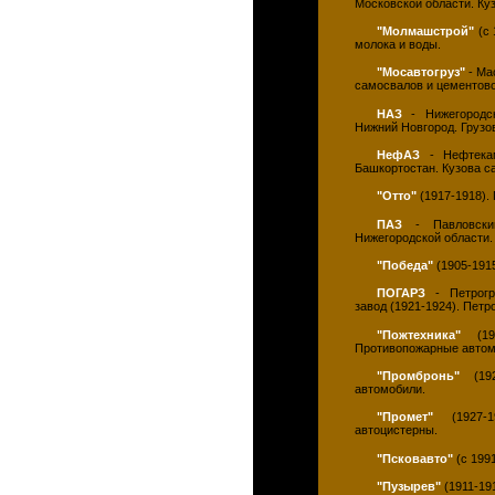
Московской области. Ку
"Молмашстрой"
(с 
молока и воды.
"Мосавтогруз"
- Ма
самосвалов и цементово
НАЗ
- Нижегородск
Нижний Новгород. Грузо
НефАЗ
- Нефтекам
Башкортостан. Кузова с
"Отто"
(1917-1918).
ПАЗ
- Павловский
Нижегородской области.
"Победа"
(1905-1915
ПОГАРЗ
- Петрогр
завод (1921-1924). Петр
"Пожтехника"
(193
Противопожарные автом
"Промбронь"
(192
автомобили.
"Промет"
(1927-1
автоцистерны.
"Псковавто"
(с 1991
"Пузырев"
(1911-19