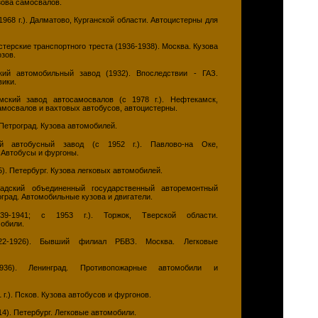
зова самосвалов.
1968 г.). Далматово, Курганской области. Автоцистерны для
стерские транспортного треста (1936-1938). Москва. Кузова
зов.
ий автомобильный завод (1932). Впоследствии - ГАЗ.
вики.
ский завод автосамосвалов (с 1978 г.). Нефтекамск,
амосвалов и вахтовых автобусов, автоцистерны.
 Петроград. Кузова автомобилей.
 автобусный завод (с 1952 г.). Павлово-на Оке,
 Автобусы и фургоны.
). Петербург. Кузова легковых автомобилей.
адский объединенный государственный авторемонтный
оград. Автомобильные кузова и двигатели.
9-1941; с 1953 г.). Торжок, Тверской области.
обили.
2-1926). Бывший филиал РБВЗ. Москва. Легковые
936). Ленинград. Противопожарные автомобили и
 г.). Псков. Кузова автобусов и фургонов.
14). Петербург. Легковые автомобили.