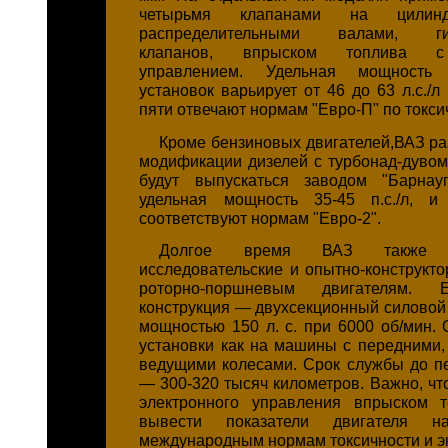
четырьмя клапанами на цили
распределительными валами, гид
клапанов, впрыском топлива с
управлением. Удельная мощность
установок варьирует от 46 до 63 л.с./л
пяти отвечают нормам "Евро-П" по токси
Кроме бензиновых двигателей,ВАЗ ра
модификации дизелей с турбонад-дувом 
будут выпускаться заводом "Барнау
удельная мощность 35-45 п.с./л, и
соответствуют нормам "Евро-2".
Долгое время ВАЗ также 
исследовательские и опытно-конструкто
роторно-поршневым двигателям. 
конструкция — двухсекционный силовой 
мощностью 150 л. с. при 6000 об/мин. 
установки как на машины с передними, 
ведущими колесами. Срок службы до п
— 300-320 тысяч километров. Важно, чт
электронного управления впрыском т
вывести показатели двигателя на
международным нормам токсичности и э