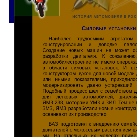
ИСТОРИЯ АВТОМОБИЛЯ В РО
Силовые установки
Наиболее трудоемким агрегатом
конструировании и доводке являет
Создание новых машин не может об
разработки двигателя. К сожалению,
автомобилестроение не имело опереж
в области силовых установок. И вся
конструкторам нужен для новой модели 
или иными показателями, приходило
модернизировать давно устаревший 
Подобный процесс шел с семейством 
для легковых автомобилей, дизел
ЯМЗ-238, моторами УМЗ и ЗИЛ. Тем не м
ЗМЗ, ЯМЗ разработали новые конструкц
осваивают их производство.
ВАЗ подготовил к внедрению семей
двигателей с межосевым расстоянием ци
мм. На отдельных их моделях приме