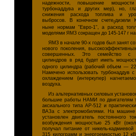
надежности, повышение мощности
турбонаддува и других мер), но, гл
снижения расхода топлива и уро
выбросов. В конечном счете
дизели 
(
ныне нормам "Евро-1", а расход топ
моделями ЯМЗ сокращен до 145-147 г на л
ЯМЗ в начале 90-х годов был занят с
нового поколения, высокоэффективных
совершенных. Это семейство с 
цилиндров в ряд будет иметь мощнос
одного цилиндра (рабочий объем — 2
Намечено использовать турбонаддув 
охлаждением (интеркупер) нагнетаем
воздуха.
Из альтернативных силовых установо
большие работы НАМИ по двигателям 
аксиального типа АР-512 и практическ
ВАЗа с электромобилями. На машине
установлен двигатель постоянного то
возбуждения мощностью 25 кВт (окол
получал питание от никель-кадмиевой
315 килограмм и энергоемкостью 12 кВт