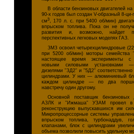
В области бензиновых двигателей на
90-х годов был создан V-образный 8-ци
3
см
, 170 л. с. при 5400 об/мин) двига
впрыском топлива. Пока он не получ
развития и, возможно, найдет 
перспективных легковых моделях ГАЗ.
ЗМЗ освоил четырехцилиндровые (228
при 5200 об/мин) моторы семейства 
настоящее время эксперименты с 
новыми силовыми установками —
дизелями "ЗД2" и "5Д2" соответственно
цилиндрами. У них — алюминиевый бл
каждом цилиндре — по два поршн
навстречу один другому.
Основной поставщик бензиновых 
АЗЛК и "Ижмаша" УЗАМ провел в
реконструкцию выпускавшихся им сил
Микропроцессорные системы управлен
впрыском топлива, турбонаддув, г
клапанами, блок с цилиндрами увелич
объема позволили повысить удельную мо