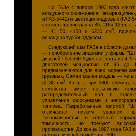
На ГАЗе с января 1993 года начат
воздушного охлаждения: четырехцилин-
и ГАЗ-5441) и шестицилиндровых (ГАЗ-5
соответственно равна 85, 116и 125л. с.,
3
— 41 50, 4150 и 6230 см
, причем
оснащена турбонаддувом.
Следующий шаг ГАЗа в области дизел
— приобретение лицензии у фирмы "Шт
дизелей ГАЗ-560 будет состоять из 4, 5
двигателей мощностью от 95 до 
предназначаются для всех моделей зав
грузовых. Самая малая модель — четы
3
(2130 см
, 95 л. с. при 3800 об/мин), 
семейства, имеет несъемную голов
распределительный вал в головке
управление форсунками и непосредс
топлива. Разработанные фирмой "Шт
отличаются низким уровнем ш
экономичностью и отвечают норма
токсичности, но требуют высоча
производства. До конца 1997 года ГАЗ 
партию дизелей семейства "560".