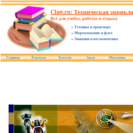
Claw.ru: Техническая энцикл
Всё для учебы, работы и отдыха
» Техника и транспорт
» Мореплавание и флот
» Авиация и космонавтика
Главная
В начало
Каталог
Заказ
Магазины