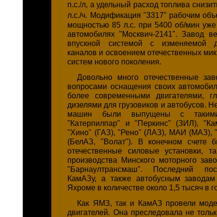
п.с./л, а удельный расход топлива снизит
л.с./ч. Модификация "3317" рабочим об
мощностью 85 л.с. при 5400 об/мин уже
автомобилях "Москвич-2141". Завод в
впускной системой с изменяемой д
каналов и освоением отечественных ми
систем нового поколения.
Довольно много отечественные зав
вопросами оснащения своих автомоби
более современными двигателями, г
дизелями для грузовиков и автобусов. 
машин были выпущены с такими 
"Катерпилпар" и "Перкинс" (ЗИЛ), "Ка
"Хино" (ГАЗ), "Рено" (ЛАЗ), МАИ (МАЗ), 
(БелАЗ, "Волат"). В конечном счете
отечественные силовые установки, та
производства Минского моторного заво
"Барнаултрансмаш". Последний пос
КамАЗу, а также автобусным заводам
Яхроме в количестве около 1,5 тысяч в г
Как ЯМЗ, так и КамАЗ провели мод
двигателей. Она преследовала не тольк