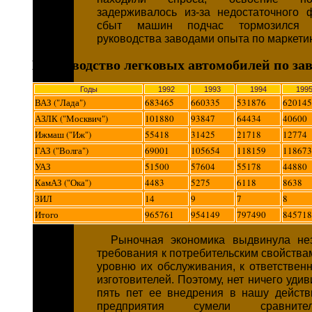
задерживалось из-за недостаточного 
сбыт машин подчас тормозился 
руководства заводами опыта по маркетин
Производство легковых автомобилей по за
Годы
1992
1993
1994
199
ВАЗ ("Лада")
683465
660335
531876
620145
АЗЛК ("Москвич")
101880
93847
64434
40600
Ижмаш ("Иж")
55418
31425
21718
12774
ГАЗ ("Волга")
69001
105654
118159
118673
УАЗ
51500
57604
55178
44880
КамАЗ ("Ока")
4483
5275
6118
8638
ЗИЛ
14
9
7
8
Итого
965761
954149
797490
845718
Рыночная экономика выдвинула не
требования к потребительским свойства
уровню их обслуживания, к ответствен
изготовителей. Поэтому, нет ничего удив
пять пет ее внедрения в нашу действ
предприятия сумели сравните