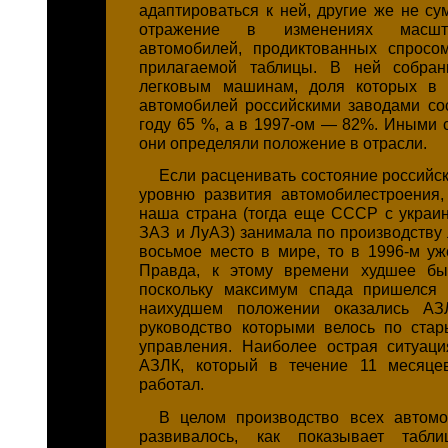
адаптироваться к ней, другие же не су
отражение в изменениях масшт
автомобилей, продиктованных спросо
прилагаемой таблицы. В ней собра
легковым машинам, доля которых в
автомобилей российскими заводами со
году 65 %, а в 1997-ом — 82%. Иными 
они определяли положение в отрасли.
Если расценивать состояние российс
уровню развития автомобилестроения,
наша страна (тогда еще СССР с украи
ЗАЗ и ЛуАЗ) занимала по производству
восьмое место в мире, то в 1996-м уж
Правда, к этому времени худшее бы
поскольку максимум спада пришелся 
наихудшем положении оказались АЗ
руководство которыми велось по ста
управления. Наиболее острая ситуац
АЗЛК, который в течение 11 месяце
работал.
В целом производство всех автомо
развивалось, как показывает табл