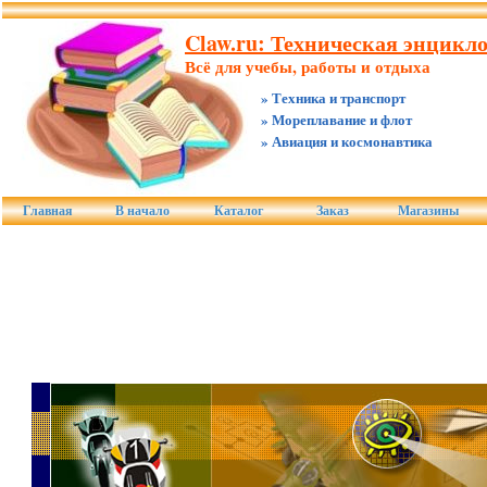
Claw.ru: Техническая энцикл
Всё для учебы, работы и отдыха
» Техника и транспорт
» Мореплавание и флот
» Авиация и космонавтика
Главная
В начало
Каталог
Заказ
Магазины