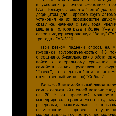
в условиях рыночной экономики про
ГАЗ. Пользуясь тем, что "волги" долго
дефицитом для широкого круга автомо
установил на их производстве двухс
сразу же, начиная с 1993 года, увели
машин в полтора раза и более. Уже в 
освоил модернизированную "Волгу" (ГАЗ
три года - ГАЗ-3110.
При резком падении спроса на м
грузовики грузоподъемностью 4,5 т
оперативно, буквально как в обстановк
войск к генеральному сражению, н
семейств легких грузовиков и фург
"Газель", а в дальнейшем и автом
отечественный мини-вэн) "Соболь".
Волжский автомобильный завод пере
самый серьезный в своей истории спад
на 20 % от проектной мощности
маневрировал сравнительно скудны
резервами, максимально использов
возможности, провел внутрен
модернизировал существующие модели.