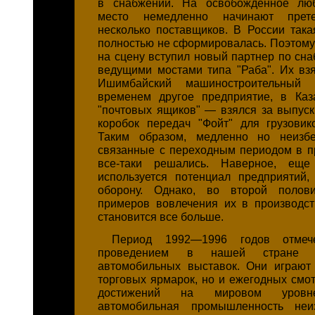
в снабжении. На освобожденное лю
место немедленно начинают прете
несколько поставщиков. В России така
полностью не сформировалась. Поэтому 
на сцену вступил новый партнер по сн
ведущими мостами типа "Раба". Их взя
Ишимбайский машиностроительный
временем другое предприятие, в Ка
"почтовых ящиков" — взялся за выпуск
коробок передач "Фойт" для грузовик
Таким образом, медленно но неизб
связанные с переходным периодом в 
все-таки решались. Наверное, еще
используется потенциал предприятий
оборону. Однако, во второй полов
примеров вовлечения их в производс
становится все больше.
Период 1992—1996 годов отмеч
проведением в нашей стране м
автомобильных выставок. Они играют
торговых ярмарок, но и ежегодных смот
достижений на мировом уровне
автомобильная промышленность неи