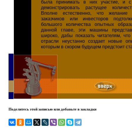
была принимать в них участие, и 
демонстрировать растущее количест
Вполне естественно, что желание 
заказчиков или инвесторов подтол
большого количества опытных образ
данной главе, эти машины предста
широко, дабы показать читателям, что
отрасли неустанно создает новые оп
которым в скором будущем предстоит ст
Поделитесь этой записью или добавьте в закладки