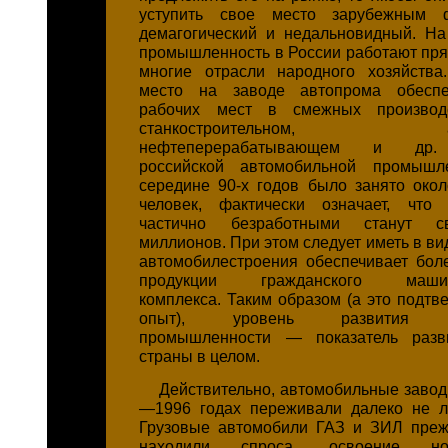
уступить свое место зарубежным 
демагогический и недальновидный. Н
промышленность в России работают пря
многие отрасли народного хозяйства
место на заводе автопрома обеспе
рабочих мест в смежных производс
станкостроительном, акку
нефтеперерабатывающем и др.
российской автомобильной промышл
середине 90-х годов было занято око
человек, фактически означает, что
частично безработными станут 
миллионов. При этом следует иметь в вид
автомобилестроения обеспечивает бол
продукции гражданского машино
комплекса. Таким образом (а это подтв
опыт), уровень развития ав
промышленности — показатель разв
страны в целом.
Действительно, автомобильные завод
—1996 годах переживали далеко не л
Грузовые автомобили ГАЗ и ЗИЛ преж
находили спроса, освоение н