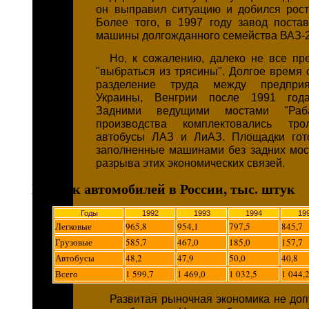
он выправил ситуацию и добился рост
Более того, в 1997 году завод поста
машины долгожданного семейства ВАЗ-2
Но, к сожалению, далеко не все пр
"выбраться из трясины". Долгое время
разделение труда между предприя
Украины, Венгрии после 1991 года
Задними ведущими мостами "Раба
производства комплектовались тро
автобусы ЛАЗ и ЛиАЗ. Площадки гото
заполненные машинами без задних мос
разрыва этих экономических связей.
Выпуск автомобилей в России, тыс. штук
Годы
1992
1993
1994
19
Легковые
965,8
954,1
797,5
845,7
Грузовые
585,7
467,0
185,0
157,7
Автобусы
48,2
47,9
50,0
40,8
Всего
1 599,7
1 469,0
1 032,5
1 044,
Развитая рыночная экономика не доп