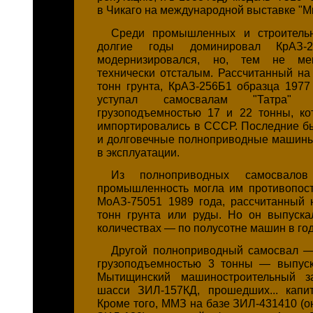
в Чикаго на международной выставке "М
Среди промышленных и строитель
долгие годы доминировал КрАЗ-2
модернизировался, но, тем не мен
технически отсталым. Рассчитанный на 
тонн грунта, КрАЗ-256Б1 образца 1977
уступал самосвалам "Татра" 
грузоподъемностью 17 и 22 тонны, к
импортировались в СССР. Последние 
и долговечные полноприводные машины
в эксплуатации.
Из полноприводных самосвалов 
промышленность могла им противопост
МоАЗ-75051 1989 года, рассчитанный 
тонн грунта или руды. Но он выпуск
количествах — по полусотне машин в год
Другой полноприводный самосвал 
грузоподъемностью 3 тонны — выпуск
Мытищинский машиностроительный з
шасси ЗИЛ-157КД, прошедших... капи
Кроме того, ММЗ на базе ЗИЛ-431410 (он