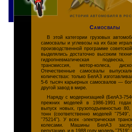
ИСТОРИЯ АВТОМОБИЛЯ В РО
Самосвалы
В этой категории грузовых автомо
самосвалы и углевозы на их базе игра
производственной программе советской
выделялись достаточно высоким техни
гидропневматическая подвеска, 
трансмиссия, мотор-колеса, диск
Отечественные самосвалы выпускал
количествах: только БелАЗ изготавлива
5-6 тысяч карьерных самосвалов — бо
другой завод в мире.
Наряду с модернизацией (БелАЗ-754
прежних моделей в 1986-1991 года
выпуск новых, грузоподъемностью 80,
тонн (соответственно моделей "7549", 
"75214"). У всех -электрическая транс
колесами. Машины БелАЗ заслу
репутацию, и в 1988 году модель "7519"