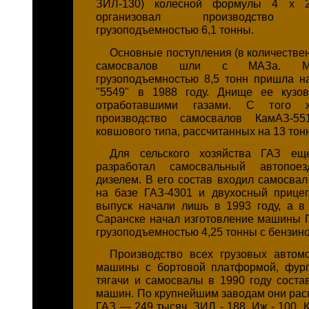
ЗИЛ-130) колесной формулы 4 х 
организовал производство З
грузоподъемностью 6,1 тонны.
Основные поступления (в количестве
самосвалов шли с МАЗа. Мо
грузоподъемностью 8,5 тонн пришла 
"5549" в 1988 году. Днище ее кузов
отработавшими газами. С того 
производство самосвалов КамАЗ-55
ковшового типа, рассчитанных на 13 тонн
Для сельского хозяйства ГАЗ ещ
разработал самосвальный автопое
дизелем. В его состав входил самосвал
на базе ГАЗ-4301 и двухосный прице
выпуск начали лишь в 1993 году, а в
Саранске начал изготовление машины 
грузоподъемностью 4,25 тонны с бензин
Производство всех грузовых автом
машины с бортовой платформой, фург
тягачи и самосвалы в 1990 году соста
машин. По крупнейшим заводам они расп
ГАЗ — 249 тысяч, ЗИЛ - 188, Иж - 100, К