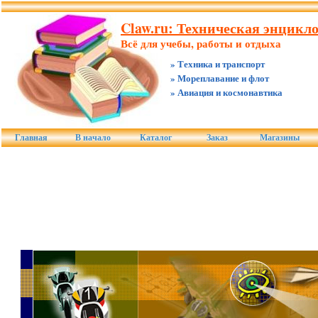
Claw.ru: Техническая энцикл
Всё для учебы, работы и отдыха
» Техника и транспорт
» Мореплавание и флот
» Авиация и космонавтика
Главная
В начало
Каталог
Заказ
Магазины