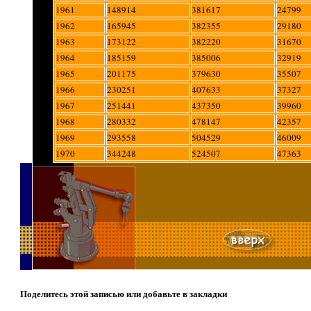
1961
148914
381617
24799
1962
165945
382355
29180
1963
173122
382220
31670
1964
185159
385006
32919
1965
201175
379630
35507
1966
230251
407633
37327
1967
251441
437350
39960
1968
280332
478147
42357
1969
293558
504529
46009
1970
344248
524507
47363
Поделитесь этой записью или добавьте в закладки