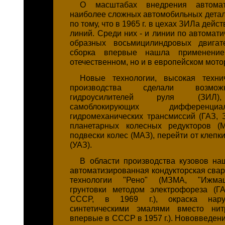
О масштабах внедрения автомат
наиболее сложных автомобильных детал
по тому, что в 1965 г. в цехах ЗИЛа дейс
линий. Среди них - и линии по автомати
образных восьмицилиндровых двигат
сборка впервые нашла применени
отечественном, но и в европейском мото
Новые технологии, высокая технич
производства сделали возмо
гидроусилителей руля (ЗИЛ),
самоблокирующих дифференци
гидромеханических трансмиссий (ГАЗ, 
планетарных колесных редукторов (М
подвески колес (МАЗ), перейти от клепки
(УАЗ).
В области производства кузовов н
автоматизированная кондукторская свар
технологии "Рено" (МЗМА, "Ижмаш
грунтовки методом электрофореза (Г
СССР, в 1969 г.), окраска нар
синтетическими эмалями вместо нит
впервые в СССР в 1957 г.). Нововведени