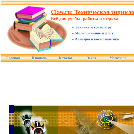
Claw.ru: Техническая энцикл
Всё для учебы, работы и отдыха
» Техника и транспорт
» Мореплавание и флот
» Авиация и космонавтика
Главная
В начало
Каталог
Заказ
Магазины