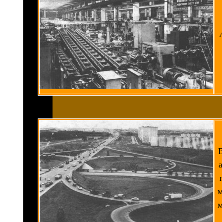
В
м
м