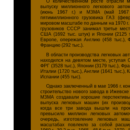
О количественном росте отрасли м
выпуску миллионного легкового авто
(июнь 1967 г.) и МЗМА (май 1967 
пятимиллионного грузовика ГАЗ (февр
мировом масштабе по данным на 1970 г.
грузовиков СССР занимал третье мес
США (1692 тыс. штук) и Японии (2125 т
Европе, опережая Англию (458 тыс.), Ф
Францию (292 тыс.).
В области производства легковых а
находился на девятом месте, уступая С
ФРГ (3528 тыс.), Японии (3179 тыс.), Фра
Италии (1720 тыс.), Англии (1641 тыс.), К
Испании (455 тыс).
Однако заключенный в мае 1966 г. ко
строительство нового завода в Ижевске
МЗМА создавали хорошие перспективы
выпуска легковых машин (их производ
когда все три завода вышли на прое
превысило миллион легковых автомо
очередь, изготовление легковых м
масштабах повлекло за собой расшир
1960 г.- 30,2 тыс., 1965 - 48,6 тыс., 1970 - 