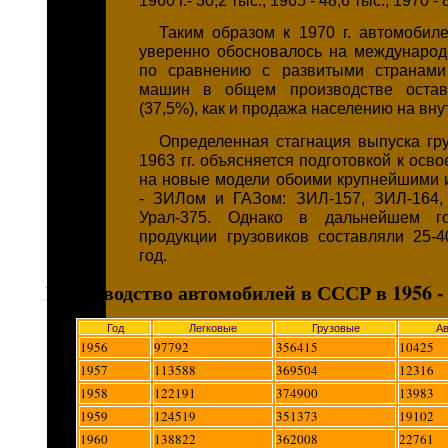
Таким образом к 1970 г. автомоби
уверенно обосновалось на международ
по сравнению с развитыми странами
машин в общем производстве остав
(37,5%), как и продажа населению на вн
Определенная стагнация выпуска гру
1963 гг. объясняется подготовкой к осв
на новые модели обоими крупнейшими 
- ЗИЛом и ГАЗом: ЗИЛ-157, ЗИЛ-164, 
Урал-375. Однако в дальнейшем го
продукции грузовиков составляли 25-
год.
Производство автомобилей в СССР в 1956 - 
Год
Легковые
Грузовые
А
1956
97792
356415
10425
1957
113588
369504
12316
1958
122191
374900
13983
1959
124519
351373
19102
1960
138822
362008
22761