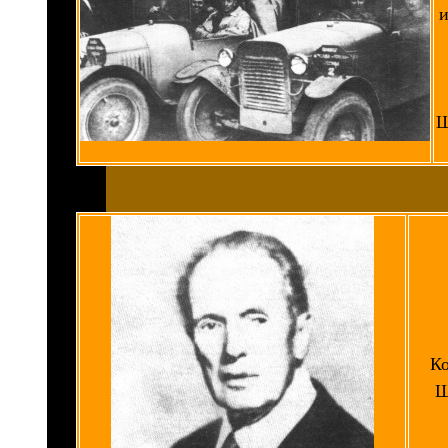
и
Ш
Ко
Ш