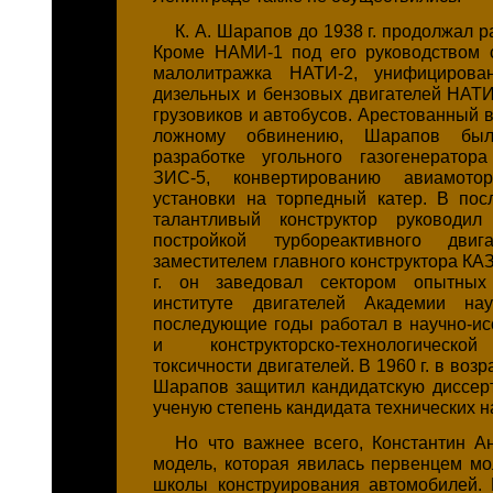
К. А. Шарапов до 1938 г. продолжал 
Кроме НАМИ-1 под его руководством 
малолитражка НАТИ-2, унифицирова
дизельных и бензовых двигателей НАТ
грузовиков и автобусов. Арестованный в 
ложному обвинению, Шарапов бы
разработке угольного газогенератор
ЗИС-5, конвертированию авиамот
установки на торпедный катер. В по
талантливый конструктор руководил
постройкой турбореактивного двиг
заместителем главного конструктора КАЗ
г. он заведовал сектором опытных
институте двигателей Академии н
последующие годы работал в научно-ис
и конструкторско-технологическо
токсичности двигателей. В 1960 г. в возра
Шарапов защитил кандидатскую диссер
ученую степень кандидата технических н
Но что важнее всего, Константин А
модель, которая явилась первенцем мо
школы конструирования автомобилей.