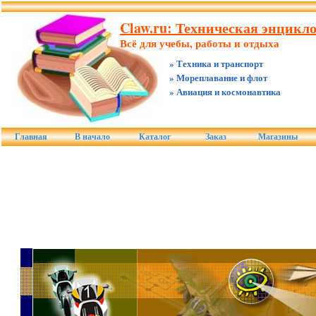
Claw.ru: Техническая энцикл
Всё для учебы, работы и отдыха
» Техника и транспорт
» Мореплавание и флот
» Авиация и космонавтика
Главная
В начало
Каталог
Заказ
Магазины