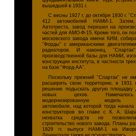
вышедшей в 1931 г.
С весны 1927 г. до октября 1930 г. "С
412 автомобилей НАМИ-1. Затем
Автотреста, завод перешел на произв
частей для АМО-Ф-15. Кроме того, он по
московского завода имени КИМ, собир
"Форды" с американскими двигателями
радиаторов. И наконец, "Спартак
производственной базы для НАМИ, изг
конструкции института, в частности тре
на базе "Форд-АА".
Поскольку прежний "Спартак" не и
расширить свою территорию, в 1931 
решение подыскать другую площадку 
новых цехов. Намечалось
модернизированную модель ма
автомобиля, над которой тогда начала 
конструкторов во главе с К. А. Шар
нехватка средств не позволила
строительство нового завода. Планы ра
1929 гг. выпуск НАМИ-1 на Ижор
Ленинграде также не осуществились.