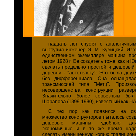
надцать лет спустя с аналогичны
выступил инженер Э. М. Кубицкий. Изг
единственном экземпляре машина пр
летом 1928 г. Ее создатель тоже, как и 
сделать предельно простой и дешевый
деревни - "автотелегу". Это была дву
без дифференциала. Она оснащалас
трансмиссией типа "Метц". Произво
несовершенства конструкции разве
Значительно более серьезным был
Шарапова (1899-1980), известный как Н
С тех пор как появился на све
множество конструкторов пыталось созд
дешевые машины, удобные для
экономичные и в то же время наде
сделать уменьшенную копию традицион