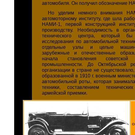
автомобиля. Он получил обозначение Н
Но уделим немного внимания НА
автомоторному институту, где шла раб
НАМИ-1, первой конструкцией инстит
производству. Необходимость в орга
технического центра, который б
исследования по автомобильной техник
отдельные узлы и целые машин
зарубежные и отечественные образ
начала становления советской 
промышленности. До Октябрьской р
организации в стране не существовало,
образованной в 1910 г. военным минист
автомобильной роты, которая занимал
техники, составлением технически
армейской приемки.
о