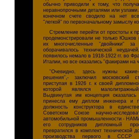
обычно приводили к тому, что получ
неравнопрочными деталями или узлами. 
конечном счете сводило на нет вс
"легкой" по первоначальному замыслу ко
Стремление перейти от простоты к п
продемонстрировали не только Юшков и
их многочисленные "двойники" за 
оборачивалось технической неудаче
появилось немало в 1918-1922 гг. во Фр
Италии, но все оказались "факирами на ч
"Очевидно, здесь нужны какие
решения",- заключил московский с
приступая в 1926 г. к своей дипломно
которой являлся малолитражный
Выдвинутая им концепция оказалась 
принесла ему диплом инженера и п
должность конструктора в единств
Советском Союзе научно-исследова
автомобильной промышленности - НАМИ
его сотрудников дипломный про
превратился в комплект технической д
производства первого в СССР м