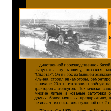
Н
М
динственной производственной базой
выпускать эту машину, оказался мо
"Спартак". Он вырос из бывшей экипажн
Ильина, строил авиамоторы, ремонтиро
в начале 20-х гг. изготовил пробную п
тракторов-автоплугов. Технически за
Многие литые и кованые затотовки о
других, более мощных, предприятиях, а
не делал - их поставлял кузовной цех 2-г
"Спартак" в 1928 г. выпустил 50 авт