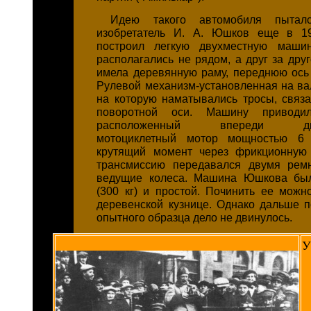
Идею такого автомобиля пыталс
изобретатель И. А. Юшков еще в 19
построил легкую двухместную машин
располагались не рядом, а друг за дру
имела деревянную раму, переднюю ось 
Рулевой механизм-установленная на вал
на которую наматывались тросы, связ
поворотной оси. Машину привод
расположенный впереди двух
мотоциклетный мотор мощностью 6 
крутящий момент через фрикционную 
трансмиссию передавался двумя рем
ведущие колеса. Машина Юшкова был
(300 кг) и простой. Починить ее мож
деревенской кузнице. Однако дальше п
опытного образца дело не двинулось.
У