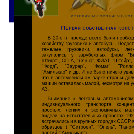
ИСТОРИЯ АВТОМОБИЛЯ В РО
Первая собственная конст
В 20-е гг. прежде всего были необх
хозяйству грузовики и автобусы. Недос
тяжелые грузовики, автобусы, ле
закупались у зарубежных фирм "Бю
Штифт", СП А, "Лянча", ФИАТ, "Штейр",
"Форд", "Заурер", "Фомаг", "Роллс-
"Амилькар" и др. И не было ничего удив
что в автомобильном парке страны дол
машин оставалась малой, несмотря на у
A3.
Внимание к легковым автомобилям 
индивидуального транспорта концен
простых, легких и экономичных мал
видели на испытательных пробегах 1923
встречались и в крупных городах СССР 
образцов ( "Ситроен", "Опель", "Гано
партий ("Амилькар").