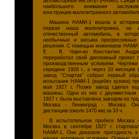
автомоторный институт (НАМИ). Среди п
наибольшего внимания заслужив
конструкции малолитражного автомобил
Машина НАМИ-1 вошла в историю 
первая наша малолитражка, но 
отечественный автомобиль, в котор
необычные и весьма прогрессивные 
решения. С помощью инженеров НАМИ А
Е . В. Чарн-ко Константин Андр
переработал свой дипломный проект 
производственным условиям. Чертежи
середине 1926 г., а через 10 месяцев (
завод "Спартак" собрал первый обр
испытания НАМИ-1 (ещебез кузова) пр
мая 1927 г. Позже завод сделал е
машины. Одна из них с двухместным 
1927 г. была выставлена заводом на тр
Москва - Ленинград - Москва. О
дистанцию (около 1470 км) за 33 ч.
В испытательном пробеге Москва -
Москва в сентябре 1927 г. стартов
НАМИ-1. Они доказали пригодность к
наших дорожных условиях. Осенью того