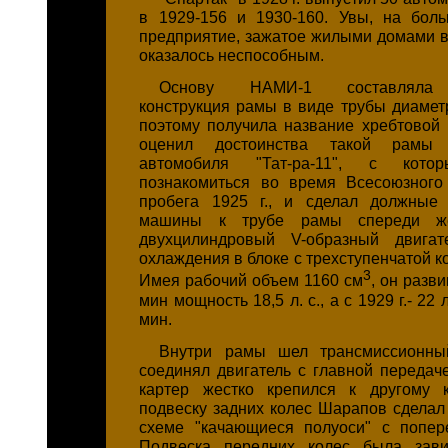
в 1929-156 и 1930-160. Увы, на бол
предприятие, зажатое жилыми домами в
оказалось неспособным.
Основу НАМИ-1 составляла 
конструкция рамы в виде трубы диамет
поэтому получила название хребтовой
оценил достоинства такой рамы ч
автомобиля "Тат-ра-11", с кот
познакомиться во время Всесоюзного
пробега 1925 г., и сделал должные
машины к трубе рамы спереди же
двухцилиндровый V-образный двигат
охлаждения в блоке с трехступенчатой к
3
Имея рабочий объем 1160 см
, он разв
мин мощность 18,5 л. с., а с 1929 г.- 22 л
мин.
Внутри рамы шел трансмиссионны
соединял двигатель с главной передаче
картер жестко крепился к другому 
подвеску задних колес Шарапов сделал
схеме "качающиеся полуоси" с попер
Подвеска передних колес была зав