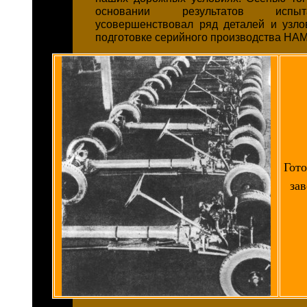
основании результатов испы
усовершенствовал ряд деталей и узло
подготовке серийного производства НАМ
Гот
зав