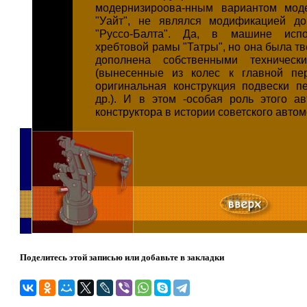
модернизироова-нным вариантом мо
"Уайт", не являлся модификацией до
"Руссо-Балта". Да, в машине испо
хребтовой рамы "Татры", но она была тв
дополнена собственными техническ
(вынесенные из колес к главной пер
оригинальная конструкция подвески п
др.). И в этом -особая роль этого а
конструктора в истории советского авто
Поделитесь этой записью или добавьте в закладки