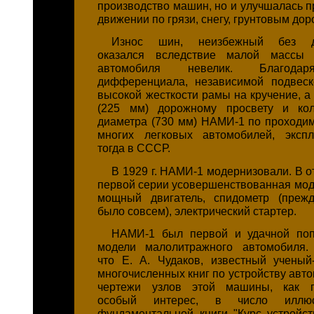
производство машин, но и улучшалась п
движении по грязи, снегу, грунтовым дор
Износ шин, неизбежный без д
оказался вследствие малой массы 
автомобиля невелик. Благодар
дифференциала, независимой подвеск
высокой жесткости рамы на кручение, а
(225 мм) дорожному просвету и ко
диаметра (730 мм) НАМИ-1 по проходи
многих легковых автомобилей, экспл
тогда в СССР.
В 1929 г. НАМИ-1 модернизовали. В 
первой серии усовершенствованная мод
мощный двигатель, спидометр (преж
было совсем), электрический стартер.
НАМИ-1 был первой и удачной поп
модели малолитражного автомобиля. 
что Е. А. Чудаков, известный ученый-
многочисленных книг по устройству авт
чертежи узлов этой машины, как п
особый интерес, в число иллюс
фундаментальной книги "Курс устройст