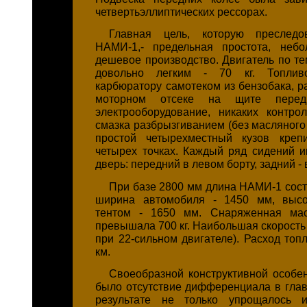
четвертьэллиптических рессорах.
Главная цель, которую преследо
НАМИ-1,- предельная простота, неб
дешевое производство. Двигатель по т
довольно легким - 70 кг. Топлив
карбюратору самотеком из бензобака, р
моторном отсеке на щите перед
электрооборудование, никаких контро
смазка разбрызгиванием (без масляного
простой четырехместный кузов кре
четырех точках. Каждый ряд сидений и
дверь: передний в левом борту, задний - 
При базе 2800 мм длина НАМИ-1 сост
ширина автомобиля - 1450 мм, выс
тентом - 1650 мм. Снаряженная ма
превышала 700 кг. Наибольшая скорость -
при 22-сильном двигателе). Расход топл
км.
Своеобразной конструктивной особ
было отсутствие дифференциала в глав
результате не только упрощалось 