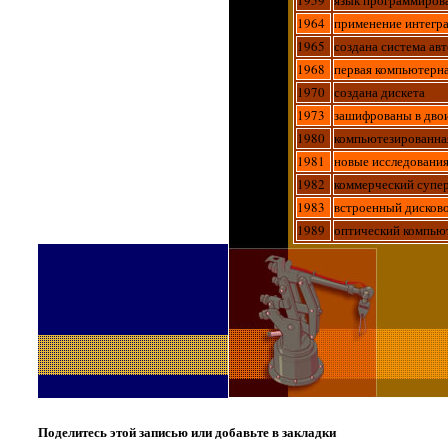
1964
применение интегр
1965
создана система ав
1968
первая компьютерн
1970
создана дискета
1973
зашифрованы в двои
1980
компьютезированная
1981
новые исследовани
1982
коммерческий супе
1983
встроенный дисково
1989
оптический компью
Поделитесь этой записью или добавьте в закладки