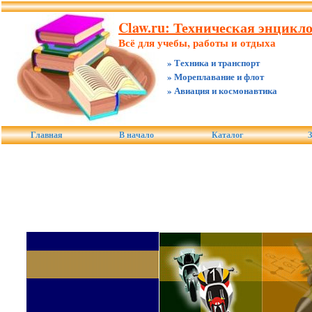
Claw.ru: Техническая энцикло
Всё для учебы, работы и отдыха
» Техника и транспорт
» Мореплавание и флот
» Авиация и космонавтика
Главная
В начало
Каталог
З