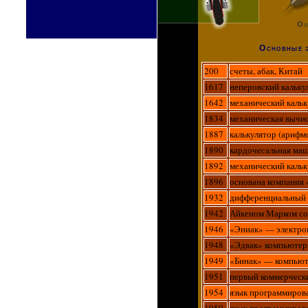
Ос
Основные э
200
счеты, абак, Китай
1617
неперовский кальку
1642
механический кальк
1834
механическая вычи
1887
калькулятор (арифм
1890
кардочесальная ма
1892
механический каль
1896
основана компания
1932
дифференциальный 
1942
Айкеном Марком со
1946
«Эниак» — электр
1948
«Эдвак» компьюте
1949
«Бинак» — компью
1951
первый коммерческ
1954
язык программиров
1959
язык программиров