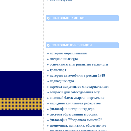
ПОЛЕЗНЫЕ ЗАМЕТКИ
ПОЛЕЗНЫЕ ПУБЛИКАЦИИ
» история мореплавания
» специальные суда
» основные этапы развития технологи
» транспорт
» история автомобиля в россии 1918
» надводные суда
» перевод документов с нотариальным
» вопросы для собеседования мгу
» опасный блеск азарта - портал, ко
» народная коллекция рефератов
» философия истории гердера
» система образования в россии.
» философия \\"здравого смысла\\"
» экономика, политика, общество. но
» стоматологическая установка с ниж