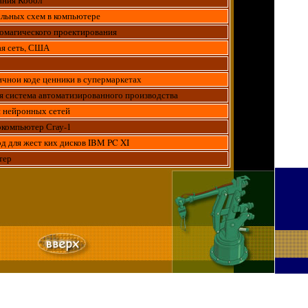
альных схем в компьютере
томагического проектирования
ая сеть, США
чнои коде ценники в супермаркетах
 система автоматизированного производства
я нейронных сетей
ркомпьютер Сгау-1
д для жест ких дисков IBM PC XI
тер