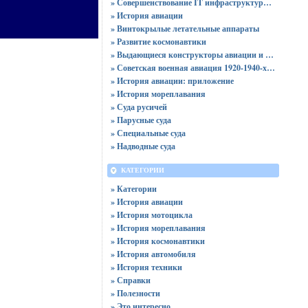
» Совершенствование IT инфраструктуры компании: максимальная эффективность и производительность
» История авиации
» Винтокрылые летательные аппараты
» Развитие космонавтики
» Выдающиеся конструкторы авиации и космонавтики
» Советская военная авиация 1920-1940-х годов
» История авиации: приложение
» История мореплавания
» Суда русичей
» Парусные суда
» Специальные суда
» Надводные суда
КАТЕГОРИИ
» Категории
» История авиации
» История мотоцикла
» История мореплавания
» История космонавтики
» История автомобиля
» История техники
» Справки
» Полезности
» Это интересно