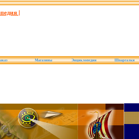
педия |
аказ
Магазины
Энциклопедии
Шпаргалки