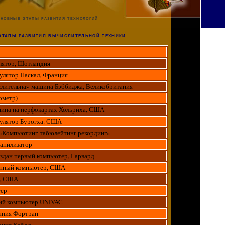
новные этапы развития технологий
тапы развития вычислительной техники
лятор, Шотландия
улятор Паскал, Франция
слительна» машина Бэббиджа, Великобритания
ометр)
шина на перфокартах Хольриха, США
кулятор Бурогха. США
 «Компьютинг-табюлейтинг рекординг»
анилизатор
здан первый компьютер, Гарвард
онный компьютер, США
р, США
тер
ий компьютер UNIVAC
ания Фортран
ания Кобол