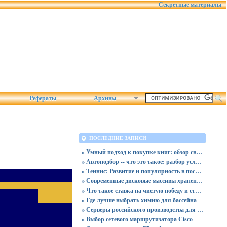
Секретные материалы
Рефераты
Архивы
ПОСЛЕДНИЕ ЗАПИСИ
» Умный подход к покупке книг: обзор связки магазина «Читай-город» и сервиса промокодов от Пикабу
» Автоподбор -- что это такое: разбор услуг, плюсов и скрытых рисков для покупателя
» Теннис: Развитие и популярность в последние десятилетия
» Современные дисковые массивы хранения данных
» Что такое ставка на чистую победу и ставка с форой
» Где лучше выбрать химию для бассейна
» Серверы российского производства для госучреждений - новая реальность
» Выбор сетевого маршрутизатора Cisco