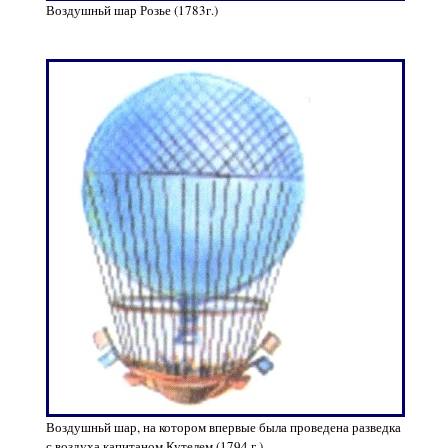
Воздушньй шар Розье (1783г.)
Воздушньй шар, на котором впервые была проведена разведка
с воздуха капитаном Кутелем (1794 г.)