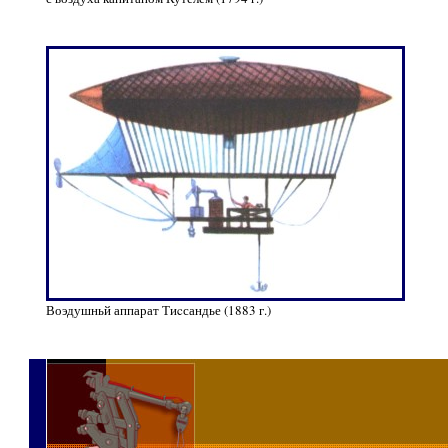
Воэдушньй аппарат Тиcсандье (1883 г.)