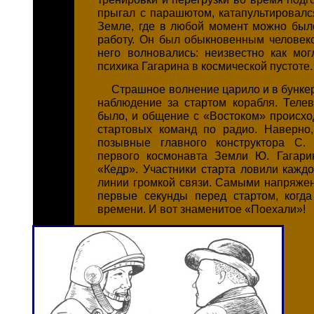
прыгал с парашютом, катапультировался
Земле, где в любой момент можно был
работу. Он был обыкновенным человеко
него волновались: неизвестно как мог
психика Гагарина в космической пустоте.
Страшное волнение царило и в бункер
наблюдение за стартом корабля. Телев
было, и общение с «Востоком» происх
стартовых команд по радио. Наверно
позывные главного конструктора
С. 
первого космонавта Земли
Ю. Гагари
«Кедр». Участники старта ловили кажд
линии громкой связи. Самыми напряже
первые секунды перед стартом, когда
времени. И вот знаменитое «Поехали»!