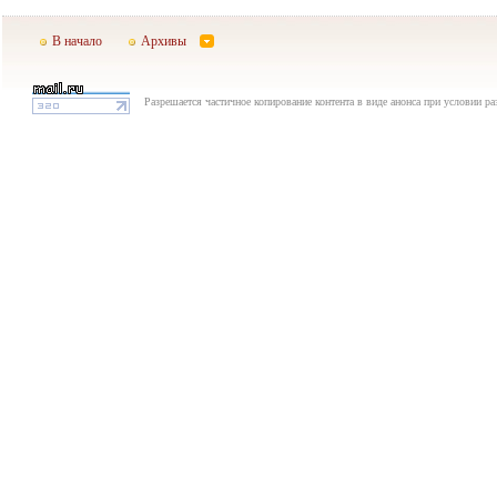
В начало
Архивы
Разрешается частичное копирование контента в виде анонса при условии р