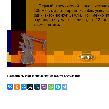
Первый космический полет человек
108 минут. За это время корабль успел 
один виток вокруг Земли. Но именно эт
эру пилотируемых полетов, а 12 ап
космонавтики.
Поделитесь этой записью или добавьте в закладки