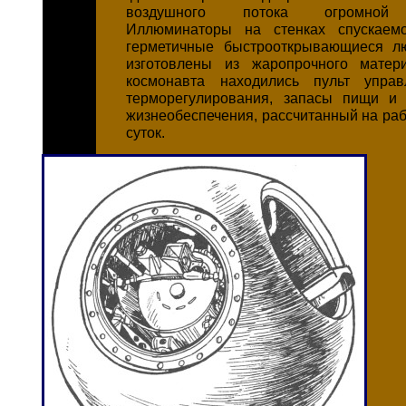
воздушного потока огромной 
Иллюминаторы на стенках спускаем
герметичные быстрооткрывающиеся л
изготовлены из жаропрочного матер
космонавта находились пульт управ
терморегулирования, запасы пищи и 
жизнеобеспечения, рассчитанный на раб
суток.