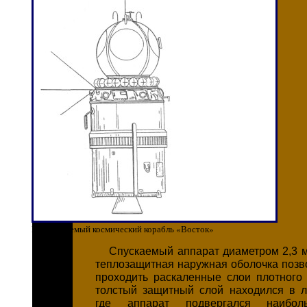
Пилотируемый космический корабль «Восток»
Спускаемый аппарат диаметром 2,3 м 
теплозащитная наружная оболочка позв
проходить раскаленные слои плотного
толстый защитный слой находился в л
где аппарат подвергался наибол