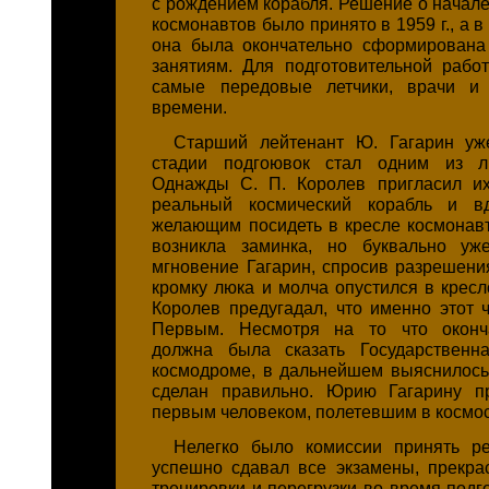
с рождением корабля. Решение о начале
космонавтов было принято в 1959 г., а 
она была окончательно сформирована
занятиям. Для подготовительной рабо
самые передовые летчики, врачи и 
времени.
Старший лейтенант Ю. Гагарин уж
стадии подгоювок стал одним из л
Однажды
С. П. Королев
пригласил их
реальный космический корабль и в
желающим посидеть в кресле космонав
возникла заминка, но буквально у
мгновение Гагарин, спросив разрешения
кромку люка и молча опустился в кресл
Королев предугадал, что именно этот ч
Первым. Несмотря на то что оконч
должна была сказать Государственн
космодроме, в дальнейшем выяснилось
сделан правильно. Юрию Гагарину пр
первым человеком, полетевшим в космос
Нелегко было комиссии принять ре
успешно сдавал все экзамены, прекр
тренировки и перегрузки во время подг