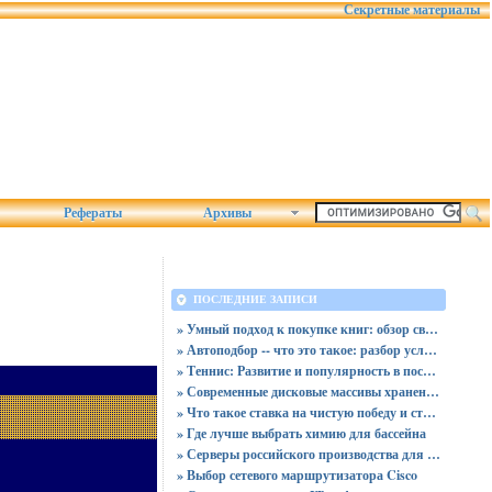
Секретные материалы
Рефераты
Архивы
ПОСЛЕДНИЕ ЗАПИСИ
» Умный подход к покупке книг: обзор связки магазина «Читай-город» и сервиса промокодов от Пикабу
» Автоподбор -- что это такое: разбор услуг, плюсов и скрытых рисков для покупателя
» Теннис: Развитие и популярность в последние десятилетия
» Современные дисковые массивы хранения данных
» Что такое ставка на чистую победу и ставка с форой
» Где лучше выбрать химию для бассейна
» Серверы российского производства для госучреждений - новая реальность
» Выбор сетевого маршрутизатора Cisco