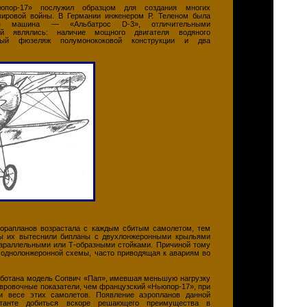
юпор-17» послужил образцом для создания многих
мировой войны. В Германии инженером Р. Теленом была
ная машина — «Альбатрос D-3», отличительными
ой являлись: наличие мощного двигателя водяного
емый фюзеляж полумонококовой конструкции и два
торапланов возрастала с каждым сбитым самолетом, тем
ны их вытеснили бипланы с двухлонжеронными крыльями
араллельными или Т-образными стойками. Причиной тому
 однолонжеронной схемы, часто приводящая к авариям во
аботана модель Сопвич «Пап», имевшая меньшую нагрузку
вровочные показатели, чем французский «Ньюпор-17», при
и весе этих самолетов. Появление аэропланов данной
танте добиться вскоре решающего преимущества в