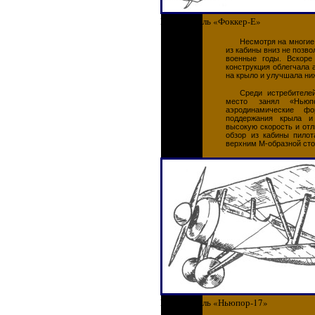
Истребитель «Фоккер-Е»
Несмотря на многие
из кабины вниз не позв
военные годы. Вскоре
конструкция облегчала 
на крыло и улучшала ни
Среди истребител
место занял «Ньюпо
аэродинамические 
поддержания крыла и
высокую скорость и отл
обзор из кабины пилот
верхним М-образной сто
Истребитель «Ньюпор-17»