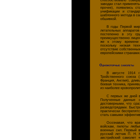
заводах стал применять
прочее), появились ст
унификации и стандар
шаблонного метода в с
обшивкой.
В годы Первой мир
летательных аппаратов
постепенно в эту гр
преимущественно лицен
же к этому времени 
поскольку низкая те
отсутствие собственных
европейскими странами
Одномоторные самолеты
В августе 1914 г
Тройственного союза (
Франция, Англия), длив
боевая техника, приняв
из наиболее кровопроли
С первых же дней в
Полученные данные о
достоверными, что сра
разведотрядами. Быстр
практически беспрепят
стать самыми эффектив
Осознавая, что вр
войскам, пилоты любы
военных сил. Первый в
русский летчик
П. Н. 
австрийский самолет «