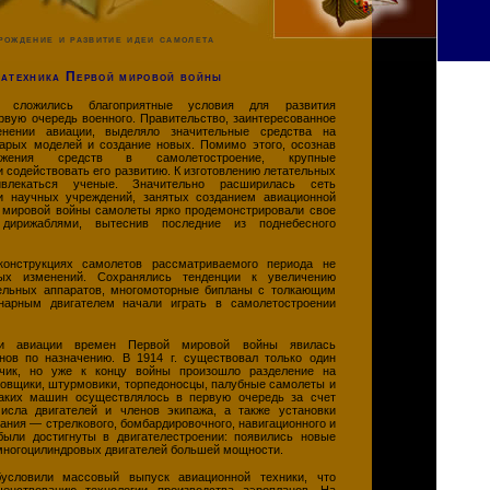
рождение и развитие идеи самолета
атехника Первой мировой войны
 сложились благоприятные условия для развития
рвую очередь военного. Правительство, заинтересованное
енении авиации, выделяло значительные средства на
арых моделей и создание новых. Помимо этого, осознав
ложения средств в самолетостроение, крупные
 содействовать его развитию. К изготовлению летательных
влекаться ученые. Значительно расширилась сеть
и научных учреждений, занятых созданием авиационной
й мировой войны самолеты ярко продемонстрировали свое
дирижаблями, вытеснив последние из поднебесного
онструкциях самолетов рассматриваемого периода не
ных изменений. Сохранялись тенденции к увеличению
ельных аппаратов, многомоторные бипланы с толкающим
нарным двигателем начали играть в самолетостроении
и авиации времен Первой мировой войны явилась
нов по назначению. В 1914 г. существовал только один
чик, но уже к концу войны произошло разделение на
ровщики, штурмовики, торпедоносцы, палубные самолеты и
таких машин осуществлялось в первую очередь за счет
исла двигателей и членов экипажа, а также установки
ания — стрелкового, бомбардировочного, навигационного и
были достигнуты в двигателестроении: появились новые
многоцилиндровых двигателей большей мощности.
условили массовый выпуск авиационной техники, что
шенствованию технологии производства аэропланов. На