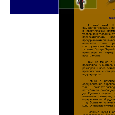
За
Ави
В 1914—1918 гг.
самолетостроения, в пе
в практическом прим
усовершенствование ст
перспективность в
предприниматели начали
аппаратов стали при
конструкторских бюро 
техники. В годы Перво
преимущество перед 
пространства.
Тем не менее в к
произошло значитель
размеров и веса летат
пропеллером и стацио
ведущую роль.
Новым в развити
специализация аэропла
тип — самолет-развед
истребители, бомбарди
др. Однако создание 
изменения размеров, ч
определенного оборудов
т. д. Большие успехи 
конструктивные схемы 
Военные нужды об
способствовало совер