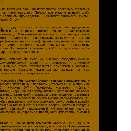
тве.
 не получили большой известности, поскольку оказались
чем предполагалось. Только две модели истребителей-
 в серийном производстве — самолет английской фирмы
ккер Dr. 1».
уг на друга самолеты все же имели конструкционные
ийского истребителя тонкое крыло поддерживалось
истемой, у «Фоккера» же было крыло с толстым профилем,
мело возможность воспринимать нагрузки без помощи
ра (межкрыльевой стойки). Кроме того, немецкий самолет,
в, имел дополнительную крыльевую поверхность,
колес. По мнению конструктора Р. Платца, это могло бы
ппарат более маневренным.
тком полипланов было их высокое аэродинамическое
 шюхообтекаемых форм, что приводило к снижению
ей. Помимо этого, строительство самолетов с большим
дполагало большие материальные затраты, а сам
с оказался слишком трудоемким.
 мировой войны схема «биплан» занимала ведущее место
аиболее известными являлись истребители «Ньюпор-27»,
13», «Фоккер D-7» (Германия), «сопвичи»: «Кэмел»,
Англия). Улучшенная аэродинамика и использование более
ванных двигателей позволили этим моделям развивать
 выше, а на выполнение одного виража расходовалось 1O-
и-бипланы имели прочную одно- или двухстоечную коробку
ерхнее было немного вынесено вперед, короткий корпус с
рной обшивкой, защищенный металлическим капотом
хлаждения, неубираемое шасси, открытую кабину пилота и
бителя с несколькими крыльями образца 1917—1918 гг.
летостроении на протяжении десятилетия. Неподвижные
хности, размещенные за крылом, установка элеронов на