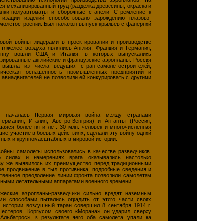
ся механизированный труд (разделка древесины, окраска и
анки-полуавтоматы и сборочные стапели. Стремление к
тизации изделий способствовало зарождению плазово-
амолетостроении. Был налажен выпуск крыльев с фанерной
овой войны лидерами в проектировании и производстве
 тяжелее воздуха являлись Англия, Франция и Германия,
уппу вошли США и Италия, в которых выпускались
зированные английские и французские аэропланы. Россия
вышла из числа ведущих стран-самолетостроителей,
хническая оснащенность промышленных предприятий и
 авиадвигателей не позволили ей конкурировать с другими
.
. началась Первая мировая война между странами
Германия, Италия, Австро-Венгрия) и Антанты (Россия,
шаяся более пяти лет. 30 млн. человек и многочисленная
шие участие в боевых действиях, сделали эту войну одной
тных и крупномасштабных в мировой истории.
ойны самолеты использовались в качестве разведчиков.
 силах и намерениях врага оказывались настолько
зу же выявилось их преимущество перед традиционными
ое продвижение в тыл противника, подробные сведения и
ственное преодоление линии фронта позволили самолетам
ными летательными аппаратами военного времени.
ажеские аэропланы-разведчики сильно вредят наземным
ми способами пытались оградить от этого части своих
 истории воздушный таран совершил 8 сентября 1914 г.
Нестеров.
Корпусом своего «Морана» он ударил сверху
Альбатрос», в результате чего оба самолета упали на