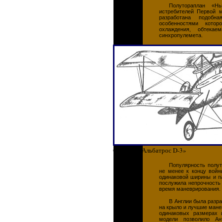
Полутораплан «Нь
истребителей Первой 
разработана подоб
особенностями котор
охлаждения, обтека
синхропулемета.
Самолет «Альбатрос D-3»
Популярность полу
не менее к концу вой
одинаковой ширины и п
послужила непрочность
время маневрирования.
В Англии была разр
на крыло и лучшие мане
одинаковых размерах 
модели позволило Ан