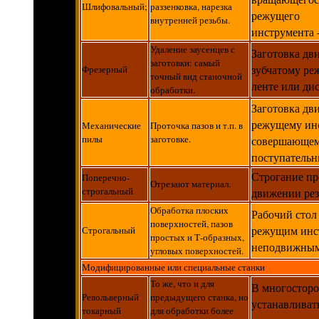
Шлифовальный;
раззенковка, нарезка
режущего
внутренней резьбы.
инструмента 
Удаление заусенцев с
Заготовка дв
заготовки: самый
зубчатому ре
Фрезерный
точный вид станочной
ленте или дис
обработки.
Заготовка дв
режущему ин
Механические
Проточка пазов и т.п. в
пилы
заготовке.
совершающем
поступательн
Строгание пр
Поперечно-
Отрезают материал.
строгальный
движении рез
Обработка плоских
Рабочий стол
поверхностей, пазов
режущим инс
Строгальный
простых и Т-образных,
неподвижным
угловых поверхностей.
Модифицированные или специальные станки
То же, что и для
В многосторо
Револьверный
предыдущего станка, но
устанавливат
токарный
для обработки более