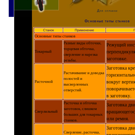
Для справки
Основные типы станков
Станок
Применение
Основные типы станков
Разные виды обточки,
Режущий инс
торцевая обточка,
перпендикул
Токарный
сверление и нарезка
заготовке.
резьбы.
Заготовка кр
Растачивание и доводка
горизонтальн
полостей и
вокруг верти
Расточной
высверленных
поворачивает
отверстий.
в заготовку.
Расточка и обточка
Заготовка дв
заготовок, слишком
вращающегося
Сверлильный
больших для токарных
или ремня.
станков.
Заготовка дв
Сверление, расточка,
вращающегос