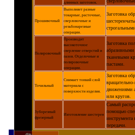
сверловочные
длинных заготовок.
Выполняет разные
Заготовка об
токарные, расточные,
шестеренчат
Прошивочный
сверловочные и
резьбонарезные
строгальными
операции.
Производит
Заготовка по
высокоточное
абразивными
сверление отверстий и
Полировочный
пазов. Отделочные и
тканевыми кр
полировочные
пастами.
операции.
Заготовка об
Снимает тонкий слой
вращательно
Точильный
материала с
движениями 
поверхности изделия.
или кругов.
Самый распр
помощью спе
Зуборезный
Изготовление шестерен
фрезерный
инструмента 
передачи.